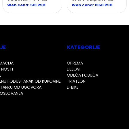
Web cena: 513 RSD
Web cena: 1350 RSD
JE
KATEGORIJE
AMACIJA
OPREMA
ATNOSTI
DELOVI
E
ODEĆA I OBUĆA
ENU I ODUSTANAK OD KUPOVINE
TRIATLON
STANKU OD UGOVORA
E-BIKE
 POSLOVANJA