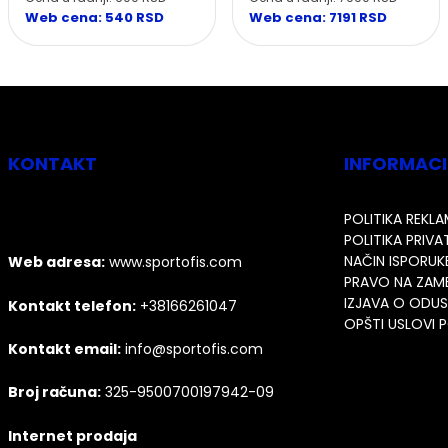
Web cena: 540 RSD
Web cena: 7191 RSD
KONTAKT
INFORMACI
POLITIKA REKL
POLITIKA PRIV
NAČIN ISPORUK
Web adresa:
www.sportofis.com
PRAVO NA ZAM
IZJAVA O ODU
Kontakt telefon:
+38166261047
OPŠTI USLOVI
Kontakt email:
info@sportofis.com
Broj računa:
325-9500700197942-09
Internet prodaja