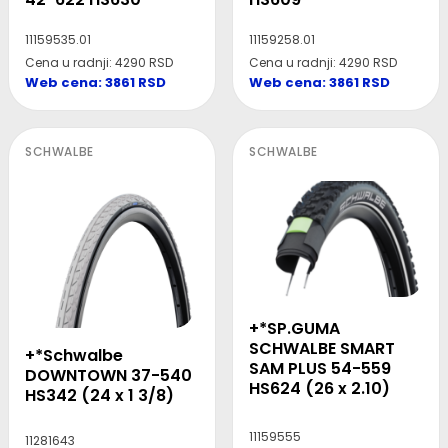
11159258.01
11159535.01
Cena u radnji: 4290 RSD
Cena u radnji: 4290 RSD
Web cena: 3861 RSD
Web cena: 3861 RSD
SCHWALBE
SCHWALBE
+*SP.GUMA
SCHWALBE SMART
+*Schwalbe
SAM PLUS 54-559
DOWNTOWN 37-540
HS624 (26 x 2.10)
HS342 (24 x 1 3/8)
11159555
11281643