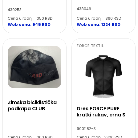
438046
439253
Cena u radnji: 1360 RSD
Cena u radnji: 1050 RSD
Web cena: 1224 RSD
Web cena: 945 RSD
FORCE TEXTIL
Zimska biciklistička
Dres FORCE PURE
podkapa CLUB
kratki rukav, crna S
9001182-S
Cena u radnji: 1000 RSD
Cena u radnji: 3300 RSD