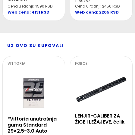
11159757
Cena u radnji: 4590 RSD
Cena u radnji: 2450 RSD
Web cena: 4131 RSD
Web cena: 2205 RSD
UZ OVO SU KUPOVALI
VITTORIA
FORCE
LENJIR-CALIBER ZA
*Vittoria unutrašnja
ŽICE I LEŽAJEVE, čelik
guma Standard
29×2.5-3.0 Auto