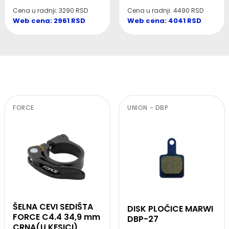
Cena u radnji: 4490 RSD
Cena u radnji: 3290 RSD
Web cena: 4041 RSD
Web cena: 2961 RSD
FORCE
UNION - DBP
ŠELNA CEVI SEDIŠTA
DISK PLOČICE MARWI
FORCE C4.4 34,9 mm
DBP-27
CRNA(U KESICI)