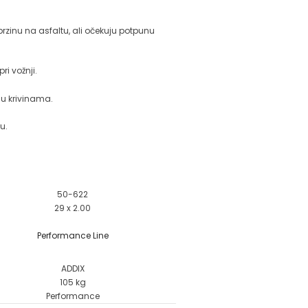
brzinu na asfaltu, ali očekuju potpunu
ri vožnji.
 u krivinama.
u.
50-622
29 x 2.00
Performance Line
ADDIX
105 kg
Performance