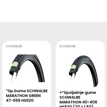
SCHWALBE
SCHWALBE
*Sp.Guma SCHWALBE
+*Spoljašnje gume
MARATHON GREEN
SCHWALBE
47-559 HS620
MARATHON 40-406
HS620 (20 x 1.50)