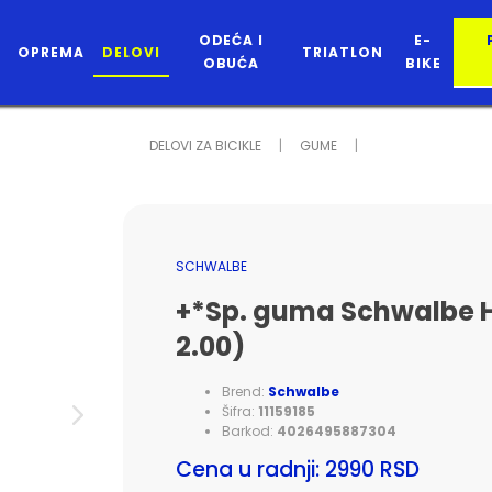
ODEĆA I
E-
OPREMA
DELOVI
TRIATLON
OBUĆA
BIKE
DELOVI ZA BICIKLE
GUME
SCHWALBE
+*Sp. guma Schwalbe H
2.00)
Brend:
Schwalbe
Šifra:
11159185
Barkod:
4026495887304
Cena u radnji: 2990 RSD