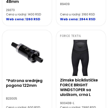
48mm
89409
29373
Cena u radnji: 3160 RSD
Cena u radnji: 1400 RSD
Web cena: 2844 RSD
Web cena: 1260 RSD
FORCE TEXTIL
Zimske biciklističke
*Patrona srednjeg
FORCE BRIGHT
pogona 122mm
WINDSTOPER sa
uloškom, crna L
B23005
900438-L
Cena u radnji: 600 RSD
Cena u radnji: 7990 RSD