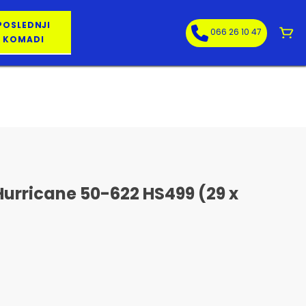
POSLEDNJI
066 26 10 47
KOMADI
urricane 50-622 HS499 (29 x