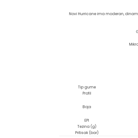
Novi Hurricane ima moderan, dinamičan
G
Mikr
Tip gume
Profil
Boja
EPI
Tezina (g)
Pritisak (bar)