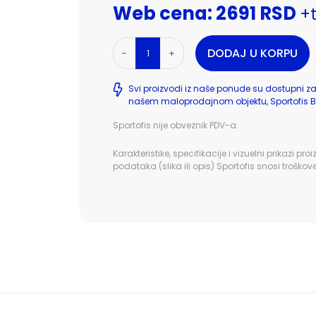
Web cena: 2691 RSD
+
DODAJ U KORPU
-
+
Svi proizvodi iz naše ponude su dostupni z
našem maloprodajnom objektu, Sportofis B
Sportofis nije obveznik PDV-a.
Karakteristike, specifikacije i vizuelni prika
podataka (slika ili opis) Sportofis snosi troškov