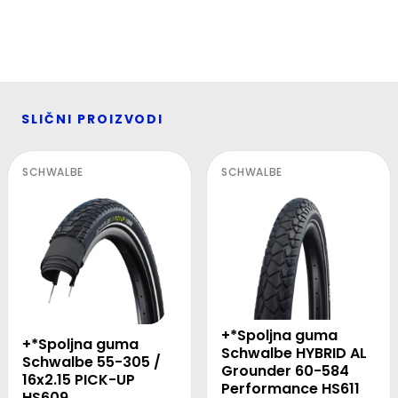
SLIČNI PROIZVODI
SCHWALBE
SCHWALBE
+*Spoljna guma
+*Spoljna guma
Schwalbe HYBRID AL
Schwalbe 55-305 /
Grounder 60-584
16x2.15 PICK-UP
Performance HS611
HS609