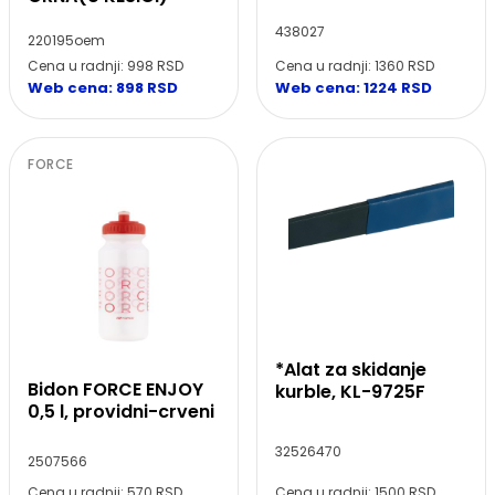
438027
220195oem
Cena u radnji: 998 RSD
Cena u radnji: 1360 RSD
Web cena: 898 RSD
Web cena: 1224 RSD
FORCE
*Alat za skidanje
Bidon FORCE ENJOY
kurble, KL-9725F
0,5 l, providni-crveni
32526470
2507566
Cena u radnji: 570 RSD
Cena u radnji: 1500 RSD