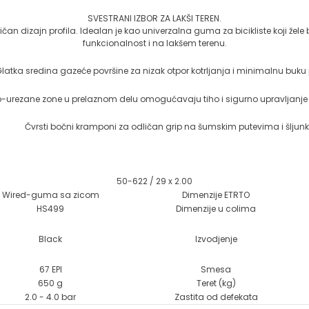
SVESTRANI IZBOR ZA LAKŠI TEREN.
 dizajn profila. Idealan je kao univerzalna guma za bicikliste koji žele 
funkcionalnost i na lakšem terenu.
latka sredina gazeće površine za nizak otpor kotrljanja i minimalnu buku p
o-urezane zone u prelaznom delu omogućavaju tiho i sigurno upravljanje
Čvrsti bočni kramponi za odličan grip na šumskim putevima i šljunk
50-622 / 29 x 2.00
Wired-guma sa zicom
Dimenzije ETRTO
HS499
Dimenzije u colima
Black
Izvodjenje
67 EPI
Smesa
650 g
Teret (kg)
2.0 - 4.0 bar
Zastita od defekata