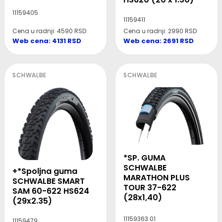
11159405
11159411
Cena u radnji: 4590 RSD
Cena u radnji: 2990 RSD
Web cena: 4131 RSD
Web cena: 2691 RSD
SCHWALBE
SCHWALBE
*SP. GUMA
SCHWALBE
+*Spoljna guma
MARATHON PLUS
SCHWALBE SMART
TOUR 37-622
SAM 60-622 HS624
(28x1,40)
(29x2.35)
11159363.01
11159479