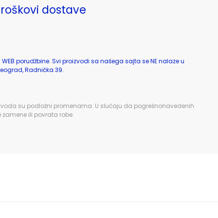
troškovi dostave
a WEB porudžbine. Svi proizvodi sa našega sajta se NE nalaze u
eograd, Radnička 39.
zi proizvoda su podložni promenama. U slučaju da pogrešnonavedenih
e zamene ili povrata robe.