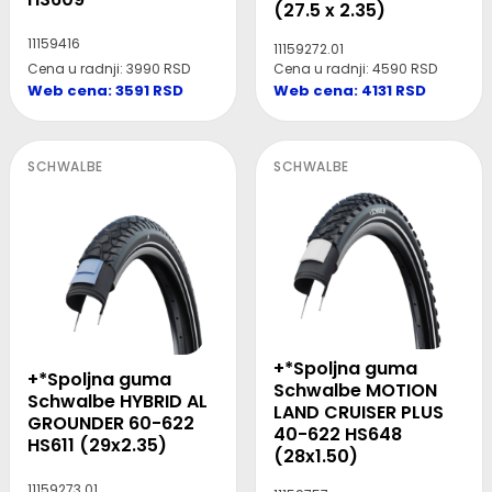
(27.5 x 2.35)
11159416
11159272.01
Cena u radnji: 3990 RSD
Cena u radnji: 4590 RSD
Web cena: 3591 RSD
Web cena: 4131 RSD
SCHWALBE
SCHWALBE
+*Spoljna guma
+*Spoljna guma
Schwalbe MOTION
Schwalbe HYBRID AL
LAND CRUISER PLUS
GROUNDER 60-622
40-622 HS648
HS611 (29x2.35)
(28x1.50)
11159273.01