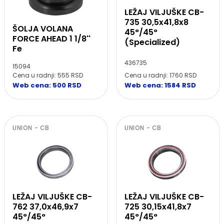
LEŽAJ VILJUŠKE CB-
735 30,5x41,8x8
ŠOLJA VOLANA
45°/45°
FORCE AHEAD 1 1/8''
(Specialized)
Fe
436735
15094
Cena u radnji: 1760 RSD
Cena u radnji: 555 RSD
Web cena: 1584 RSD
Web cena: 500 RSD
UNION - CB
UNION - CB
LEŽAJ VILJUŠKE CB-
LEŽAJ VILJUŠKE CB-
762 37,0x46,9x7
725 30,15x41,8x7
45°/45°
45°/45°