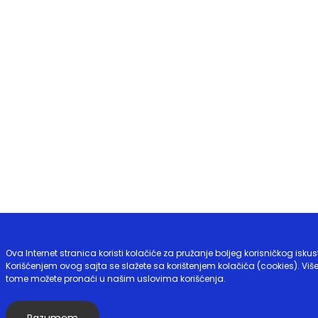
Ova Internet stranica koristi kolačiće za pružanje boljeg korisničkog iskus
Korišćenjem ovog sajta se slažete sa korištenjem kolačića (cookies). Više
tome možete pronaći u našim uslovima korišćenja.