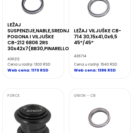
LEŽAJ
SUSPENZIJE,NABLE,SREDNJEG
LEŽAJ VILJUŠKE CB-
POGONA I VILJUŠKE
714 30,15x41,0x6,5
CB-212 6806 2RS
45°/45°
30x42x7(BB30,PINARELLO)
436714
436212
Cena u radnji: 1300 RSD
Cena u radnji: 1540 RSD
Web cena: 1170 RSD
Web cena: 1386 RSD
FORCE
UNION - CB