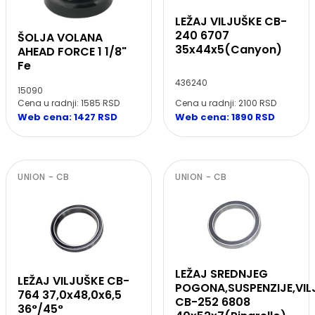
LEŽAJ VILJUŠKE CB-
240 6707
ŠOLJA VOLANA
35x44x5(Canyon)
AHEAD FORCE 1 1/8"
Fe
436240
15090
Cena u radnji: 2100 RSD
Cena u radnji: 1585 RSD
Web cena: 1890 RSD
Web cena: 1427 RSD
UNION - CB
UNION - CB
LEŽAJ SREDNJEG
LEŽAJ VILJUŠKE CB-
POGONA,SUSPENZIJE,VIL
764 37,0x48,0x6,5
CB-252 6808
36°/45°