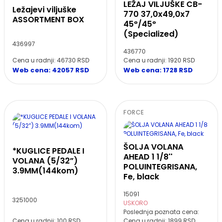
LEŽAJ VILJUŠKE CB-
Ležajevi viljuške
770 37,0x49,0x7
ASSORTMENT BOX
45°/45°
(Specialized)
436997
436770
Cena u radnji: 46730 RSD
Cena u radnji: 1920 RSD
Web cena: 42057 RSD
Web cena: 1728 RSD
FORCE
ŠOLJA VOLANA
*KUGLICE PEDALE I
AHEAD 1 1/8''
VOLANA (5/32”)
POLUINTEGRISANA,
3.9MM(144kom)
Fe, black
15091
3251000
USKORO
Poslednja poznata cena:
Cena u radnji: 100 RSD
Cena u radnji: 1899 RSD