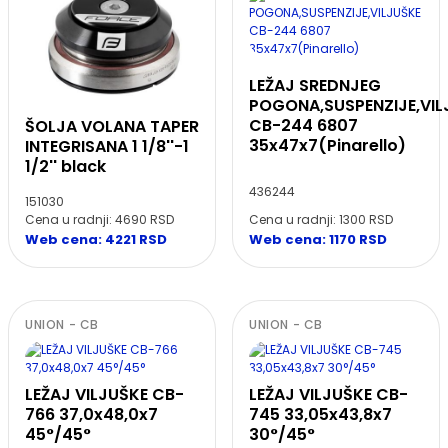
LEŽAJ SREDNJEG
POGONA,SUSPENZIJE,VIL
CB-244 6807
ŠOLJA VOLANA TAPER
35x47x7(Pinarello)
INTEGRISANA 1 1/8''-1
1/2'' black
436244
151030
Cena u radnji: 1300 RSD
Cena u radnji: 4690 RSD
Web cena: 1170 RSD
Web cena: 4221 RSD
UNION - CB
UNION - CB
LEŽAJ VILJUŠKE CB-
LEŽAJ VILJUŠKE CB-
766 37,0x48,0x7
745 33,05x43,8x7
45°/45°
30°/45°