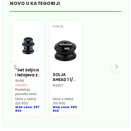
NOVO U KATEGORIJI
FORCE
*Set šoljica
SOLJA
i ležajeva za
AHEAD 1 1/8
prednju vilu
111098
AL,
25.4mm
USKORO
150927
poluintegrisana,
čelična
Poslednja
poznata cena:
CRNA
Cena u radnji:
Cena u radnji:
330 RSD
755 RSD
Web cena: 297
Web cena: 680
RSD
RSD