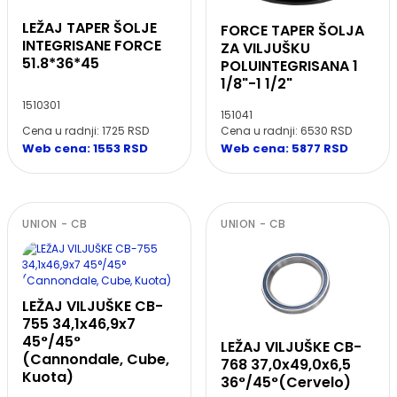
LEŽAJ TAPER ŠOLJE
FORCE TAPER ŠOLJA
INTEGRISANE FORCE
ZA VILJUŠKU
51.8*36*45
POLUINTEGRISANA 1
1/8"-1 1/2"
1510301
151041
Cena u radnji: 1725 RSD
Cena u radnji: 6530 RSD
Web cena: 1553 RSD
Web cena: 5877 RSD
UNION - CB
UNION - CB
LEŽAJ VILJUŠKE CB-
755 34,1x46,9x7
45°/45°
LEŽAJ VILJUŠKE CB-
(Cannondale, Cube,
768 37,0x49,0x6,5
Kuota)
36°/45°(Cervelo)