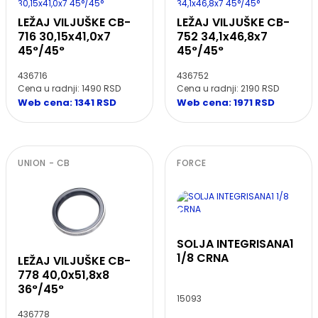
LEŽAJ VILJUŠKE CB-
LEŽAJ VILJUŠKE CB-
716 30,15x41,0x7
752 34,1x46,8x7
45°/45°
45°/45°
436716
436752
Cena u radnji: 1490 RSD
Cena u radnji: 2190 RSD
Web cena: 1341 RSD
Web cena: 1971 RSD
UNION - CB
FORCE
SOLJA INTEGRISANA1
1/8 CRNA
LEŽAJ VILJUŠKE CB-
778 40,0x51,8x8
36°/45°
15093
436778