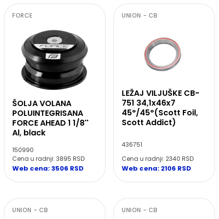
FORCE
UNION - CB
LEŽAJ VILJUŠKE CB-
751 34,1x46x7
ŠOLJA VOLANA
45°/45°(Scott Foil,
POLUINTEGRISANA
Scott Addict)
FORCE AHEAD 1 1/8''
Al, black
436751
150990
Cena u radnji: 2340 RSD
Cena u radnji: 3895 RSD
Web cena: 2106 RSD
Web cena: 3506 RSD
UNION - CB
UNION - CB