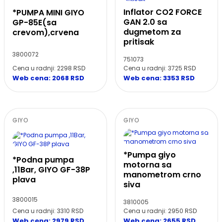
Inflator CO2 FORCE
*PUMPA MINI GIYO
GAN 2.0 sa
GP-85E(sa
dugmetom za
crevom),crvena
pritisak
3800072
751073
Cena u radnji: 2298 RSD
Cena u radnji: 3725 RSD
Web cena: 2068 RSD
Web cena: 3353 RSD
GIYO
GIYO
*Pumpa giyo
*Podna pumpa
motorna sa
,11Bar, GIYO GF-38P
manometrom crno
plava
siva
3800015
3810005
Cena u radnji: 3310 RSD
Cena u radnji: 2950 RSD
Web cena: 2979 RSD
Web cena: 2655 RSD