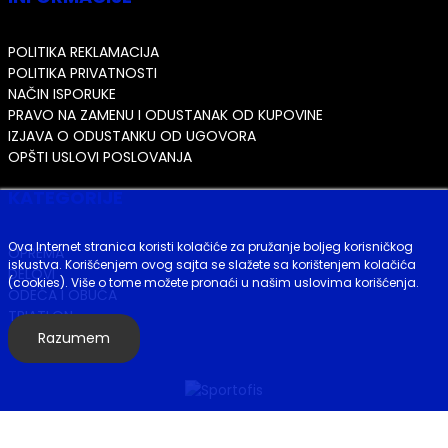
POLITIKA REKLAMACIJA
POLITIKA PRIVATNOSTI
NAČIN ISPORUKE
PRAVO NA ZAMENU I ODUSTANAK OD KUPOVINE
IZJAVA O ODUSTANKU OD UGOVORA
OPŠTI USLOVI POSLOVANJA
KATEGORIJE
Ova Internet stranica koristi kolačiće za pružanje boljeg korisničkog
OPREMA
iskustva. Korišćenjem ovog sajta se slažete sa korištenjem kolačića
DELOVI
(cookies). Više o tome možete pronaći u našim uslovima korišćenja.
ODEĆA I OBUĆA
TRIATLON
E-BIKE
Razumem