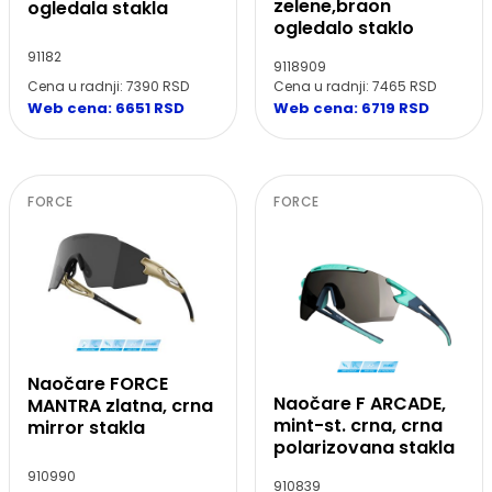
zelene,braon
ogledala stakla
ogledalo staklo
91182
9118909
Cena u radnji: 7390 RSD
Cena u radnji: 7465 RSD
Web cena: 6651 RSD
Web cena: 6719 RSD
FORCE
FORCE
Naočare FORCE
Naočare F ARCADE,
MANTRA zlatna, crna
mint-st. crna, crna
mirror stakla
polarizovana stakla
910990
910839