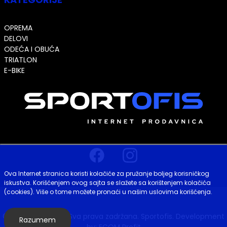
OPREMA
DELOVI
ODEĆA I OBUĆA
TRIATLON
E-BIKE
Ova Internet stranica koristi kolačiće za pružanje boljeg korisničkog
iskustva. Korišćenjem ovog sajta se slažete sa korištenjem kolačića
(cookies). Više o tome možete pronaći u našim uslovima korišćenja.
© Copyright 2026. Sva prava zadržana. Sportofis. Development
Razumem