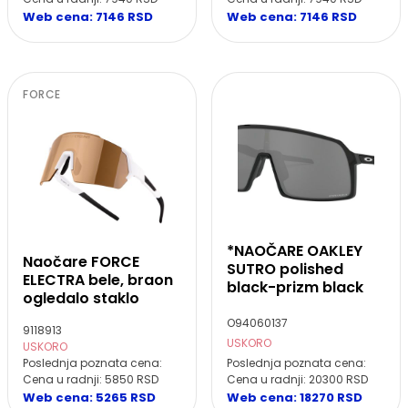
Web cena: 7146 RSD
Web cena: 7146 RSD
FORCE
*NAOČARE OAKLEY
Naočare FORCE
SUTRO polished
ELECTRA bele, braon
black-prizm black
ogledalo staklo
O94060137
9118913
USKORO
USKORO
Poslednja poznata cena:
Poslednja poznata cena:
Cena u radnji: 5850 RSD
Cena u radnji: 20300 RSD
Web cena: 5265 RSD
Web cena: 18270 RSD