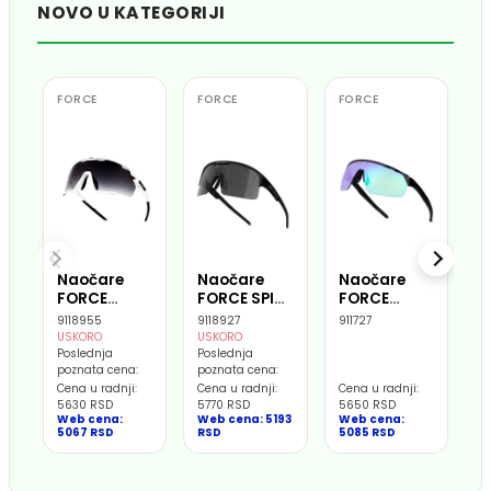
NOVO U KATEGORIJI
FORCE
FORCE
FORCE
F
Naočare
Naočare
Naočare
N
FORCE
FORCE SPIRE
FORCE
F
CYCLONE
crna, crna
ENIGMA PRO
J
9118955
9118927
911727
91
belo, crna
ogledalo
crna,
c
USKORO
USKORO
trans.
stakla
ljubičasta
l
Poslednja
Poslednja
poznata cena:
poznata cena:
stakla
ogledalo
s
Cena u radnji:
Cena u radnji:
Cena u radnji:
Ce
stakla
5630 RSD
5770 RSD
5650 RSD
4
Web cena:
Web cena: 5193
Web cena:
W
5067 RSD
RSD
5085 RSD
4