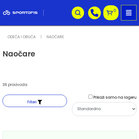
0
ODEĆA I OBUĆA
NAOČARE
Naočare
36 proizvoda
Prikaži samo na lageru
Filteri