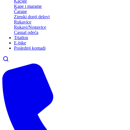
Kacige
Kape i marame
Čarape
Zimski donji delovi
Rukavice
Rukavi/Nogavice
Casual odeća
Triatlon
E-bike
Poslednji komadi