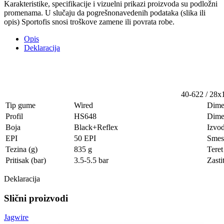
Karakteristike, specifikacije i vizuelni prikazi proizvoda su podložni
promenama. U slučaju da pogrešnonavedenih podataka (slika ili
opis) Sportofis snosi troškove zamene ili povrata robe.
Opis
Deklaracija
40-622
/ 28x
Tip gume
Wired
Dime
Profil
HS648
Dime
Boja
Black+Reflex
Izvod
EPI
50 EPI
Smes
Tezina (g)
835 g
Teret
Pritisak (bar)
3.5-5.5 bar
Zasti
Deklaracija
Slični proizvodi
Jagwire