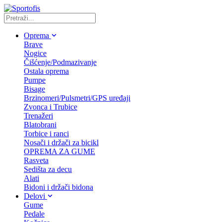
Oprema
Brave
Nogice
Čišćenje/Podmazivanje
Ostala oprema
Pumpe
Bisage
Brzinomeri/Pulsmetri/GPS uređaji
Zvonca i Trubice
Trenažeri
Blatobrani
Torbice i ranci
Nosači i držači za bicikl
OPREMA ZA GUME
Rasveta
Sedišta za decu
Alati
Bidoni i držači bidona
Delovi
Gume
Pedale