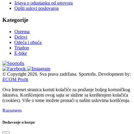
Izjava o odustanku od ugovora
Opšti uslovi poslovanja
Kategorije
Oprema
Delovi
Odeća i obuća
Triatlon
E-bike
© Copyright 2026. Sva prava zadržana. Sportofis. Development by:
ECOM Profit
Ova Internet stranica koristi kolačiće za pružanje boljeg korisničkog
iskustva. Korišćenjem ovog sajta se slažete sa korištenjem kolačića
(cookies). Više o tome možete pronaći u našim uslovima korišćenja.
Razumem
Dodavanje u korpu