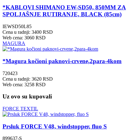
*KABLOVI SHIMANO EW-SD50, 850MM ZA
SPOLJAŠNJE RUTIRANJE, BLACK (85cm)
IEWSD50L85
Cena u radnji: 3400 RSD
Web cena: 3060 RSD
MAGURA
*Magura kočioni paknovi-crvene,2para-4kom
720423
Cena u radnji: 3620 RSD
Web cena: 3258 RSD
Uz ovo su kupovali
FORCE TEXTIL
Prsluk FORCE V48, windstopper, fluo S
899637-S