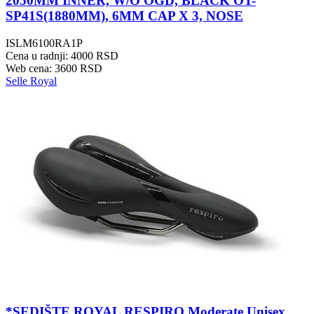
2050MM INNER, W/O OGD, BLACK OT-
SP41S(1880MM), 6MM CAP X 3, NOSE
ISLM6100RA1P
Cena u radnji: 4000 RSD
Web cena: 3600 RSD
Selle Royal
*SEDIŠTE ROYAL RESPIRO Moderate Unisex