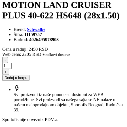
MOTION LAND CRUISER
PLUS 40-622 HS648 (28x1.50)
Brend:
Schwalbe
Šifra:
11159757
Barkod:
4026495978903
Cena u radnji: 2450 RSD
Web cena: 2205 RSD
+troškovi dostave
-
+
Dodaj u korpu
Svi proizvodi iz naše ponude su dostupni za WEB
porudžbine. Svi proizvodi sa našega sajta se NE nalaze u
našem maloprodajnom objektu, Sportofis Beograd, Radnička
39.
Sportofis nije obveznik PDV-a.