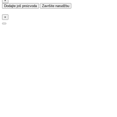
×
Dodajte još proizvoda
Završite narudžbu
×