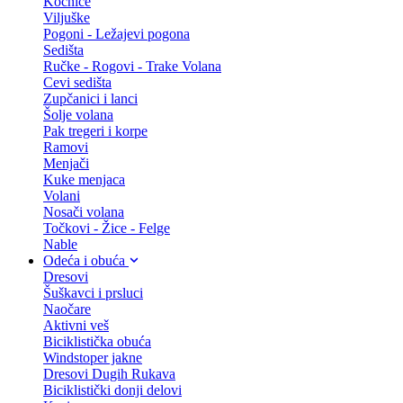
Kočnice
Viljuške
Pogoni - Ležajevi pogona
Sedišta
Ručke - Rogovi - Trake Volana
Cevi sedišta
Zupčanici i lanci
Šolje volana
Pak tregeri i korpe
Ramovi
Menjači
Kuke menjaca
Volani
Nosači volana
Točkovi - Žice - Felge
Nable
Odeća i obuća
Dresovi
Šuškavci i prsluci
Naočare
Aktivni veš
Biciklistička obuća
Windstoper jakne
Dresovi Dugih Rukava
Biciklistički donji delovi