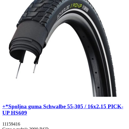
+*Spoljna guma Schwalbe 55-305 / 16x2.15 PICK-
UP HS609
11159416