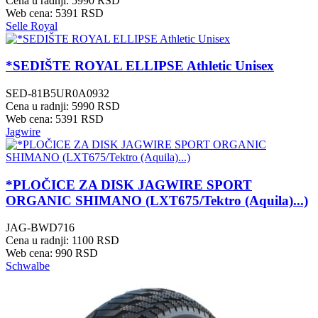
Cena u radnji: 5990 RSD
Web cena: 5391 RSD
Selle Royal
*SEDIŠTE ROYAL ELLIPSE Athletic Unisex
SED-81B5UR0A0932
Cena u radnji: 5990 RSD
Web cena: 5391 RSD
Jagwire
*PLOČICE ZA DISK JAGWIRE SPORT
ORGANIC SHIMANO (LXT675/Tektro (Aquila)...)
JAG-BWD716
Cena u radnji: 1100 RSD
Web cena: 990 RSD
Schwalbe