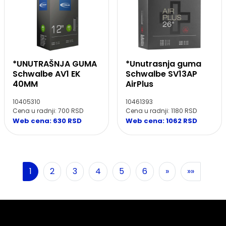
*UNUTRAŠNJA GUMA
*Unutrasnja guma
Schwalbe AV1 EK
Schwalbe SV13AP
40MM
AirPlus
10405310
10461393
Cena u radnji: 700 RSD
Cena u radnji: 1180 RSD
Web cena: 630 RSD
Web cena: 1062 RSD
Sledeća
1
2
3
4
5
6
»
»»