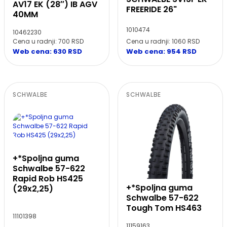
AV17 EK (28″) IB AGV
FREERIDE 26"
40MM
1010474
10462230
Cena u radnji: 700 RSD
Cena u radnji: 1060 RSD
Web cena: 630 RSD
Web cena: 954 RSD
SCHWALBE
SCHWALBE
+*Spoljna guma
Schwalbe 57-622
Rapid Rob HS425
+*Spoljna guma
(29x2,25)
Schwalbe 57-622
Tough Tom HS463
11101398
11159163