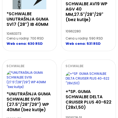
SCHWALBE AV19 WP
AGV 40
*SCHWALBE
MM,27.5"/28"/29"
UNUTRAŠNJA GUMA
(bez kutije)
SV17 (28″) IB 40MM
10962280
10463373
Cena u radnji: 700 RSD
Cena u radnji: 590 RSD
Web cena: 630 RSD
Web cena: 531 RSD
SCHWALBE
SCHWALBE
+*SP. GUMA
*UNUTRAŠNJA GUMA
SCHWALBE DELTA
SCHWALBE SV19
CRUISER PLUS 40-622
(27.5″/28″/29″) WP
(28x1,50)
40MM (bez kutije)
11101078.01