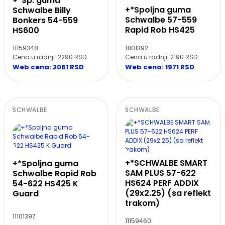
+*Sp. guma
+*Spoljna guma
Schwalbe Billy
Schwalbe 57-559
Bonkers 54-559
Rapid Rob HS425
HS600
11101392
11159348
Cena u radnji: 2290 RSD
Cena u radnji: 2190 RSD
Web cena: 2061 RSD
Web cena: 1971 RSD
SCHWALBE
SCHWALBE
+*SCHWALBE SMART
+*Spoljna guma
SAM PLUS 57-622
Schwalbe Rapid Rob
HS624 PERF ADDIX
54-622 HS425 K
(29x2.25) (sa reflekt
Guard
trakom)
11101397
11159460