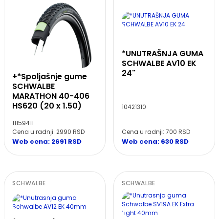
*UNUTRAŠNJA GUMA
SCHWALBE AV10 EK
24"
+*Spoljašnje gume
SCHWALBE
MARATHON 40-406
HS620 (20 x 1.50)
10421310
11159411
Cena u radnji: 2990 RSD
Cena u radnji: 700 RSD
Web cena: 2691 RSD
Web cena: 630 RSD
SCHWALBE
SCHWALBE