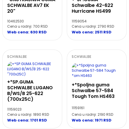
SCHWALBE AV7 EK
Schwalbe 42-622
20"
Hurricane HS499
10462530
11159054
Cena u radnji: 700 RSD
Cena u radnji: 2790 RSD
Web cena: 630 RSD
Web cena: 2511 RSD
SCHWALBE
SCHWALBE
+*SP.GUMA
+*Spoljna guma
SCHWALBE LUGANO
Schwalbe 57-584
B/WS/B 25-622
Tough Tom HS463
(700x25C)
11159161
11159023
Cena u radnji: 1890 RSD
Cena u radnji: 2190 RSD
Web cena: 1701 RSD
Web cena: 1971 RSD