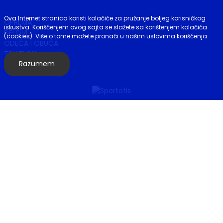
Ova Internet stranica koristi kolačiće za pružanje boljeg korisničkog
OPREMA
iskustva. Korišćenjem ovog sajta se slažete sa korištenjem kolačića
DELOVI
(cookies). Više o tome možete pronaći u našim uslovima korišćenja.
ODEĆA I OBUĆA
TRIATLON
Razumem
E-BIKE
© Copyright 2026. Sva prava zadržana. Sportofis. Development
by:
ECOM Profit