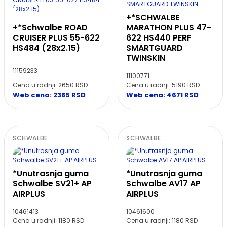
+*SCHWALBE
+*Schwalbe ROAD
MARATHON PLUS 47-
CRUISER PLUS 55-622
622 HS440 PERF
HS484 (28x2.15)
SMARTGUARD
TWINSKIN
11159233
11100771
Cena u radnji: 2650 RSD
Cena u radnji: 5190 RSD
Web cena: 2385 RSD
Web cena: 4671 RSD
SCHWALBE
SCHWALBE
*Unutrasnja guma
*Unutrasnja guma
Schwalbe SV21+ AP
Schwalbe AV17 AP
AIRPLUS
AIRPLUS
10461413
10461600
Cena u radnji: 1180 RSD
Cena u radnji: 1180 RSD