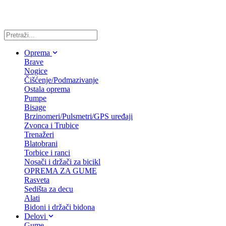
Oprema
Brave
Nogice
Čišćenje/Podmazivanje
Ostala oprema
Pumpe
Bisage
Brzinomeri/Pulsmetri/GPS uređaji
Zvonca i Trubice
Trenažeri
Blatobrani
Torbice i ranci
Nosači i držači za bicikl
OPREMA ZA GUME
Rasveta
Sedišta za decu
Alati
Bidoni i držači bidona
Delovi
Gume