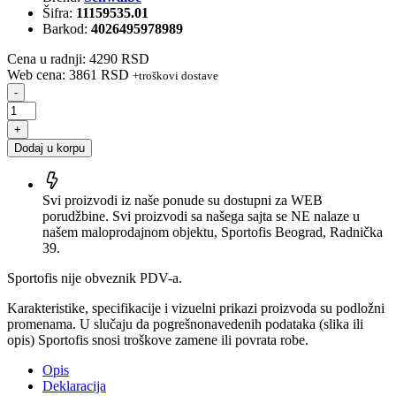
Šifra:
11159535.01
Barkod:
4026495978989
Cena u radnji: 4290 RSD
Web cena: 3861 RSD
+troškovi dostave
-
+
Dodaj u korpu
Svi proizvodi iz naše ponude su dostupni za WEB
porudžbine. Svi proizvodi sa našega sajta se NE nalaze u
našem maloprodajnom objektu, Sportofis Beograd, Radnička
39.
Sportofis nije obveznik PDV-a.
Karakteristike, specifikacije i vizuelni prikazi proizvoda su podložni
promenama. U slučaju da pogrešnonavedenih podataka (slika ili
opis) Sportofis snosi troškove zamene ili povrata robe.
Opis
Deklaracija