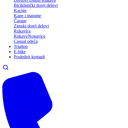
Dresovi Dugih Rukava
Biciklistički donji delovi
Kacige
Kape i marame
Čarape
Zimski donji delovi
Rukavice
Rukavi/Nogavice
Casual odeća
Triatlon
E-bike
Poslednji komadi