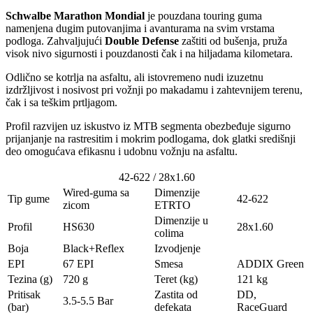
Schwalbe Marathon Mondial
je pouzdana touring guma
namenjena dugim putovanjima i avanturama na svim vrstama
podloga. Zahvaljujući
Double Defense
zaštiti od bušenja, pruža
visok nivo sigurnosti i pouzdanosti čak i na hiljadama kilometara.
Odlično se kotrlja na asfaltu, ali istovremeno nudi izuzetnu
izdržljivost i nosivost pri vožnji po makadamu i zahtevnijem terenu,
čak i sa teškim prtljagom.
Profil razvijen uz iskustvo iz MTB segmenta obezbeđuje sigurno
prijanjanje na rastresitim i mokrim podlogama, dok glatki središnji
deo omogućava efikasnu i udobnu vožnju na asfaltu.
42-622 / 28x1.60
Wired-guma sa
Dimenzije
Tip gume
42-622
zicom
ETRTO
Dimenzije u
Profil
HS630
28x1.60
colima
Boja
Black+Reflex
Izvodjenje
EPI
67 EPI
Smesa
ADDIX Green
Tezina (g)
720 g
Teret (kg)
121 kg
Pritisak
Zastita od
DD,
3.5-5.5 Bar
(bar)
defekata
RaceGuard