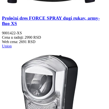
Prolećni dres FORCE SPRAY dugi rukav, army-
fluo XS
9001422-XS
Cena u radnji: 2990 RSD
Web cena: 2691 RSD
Union