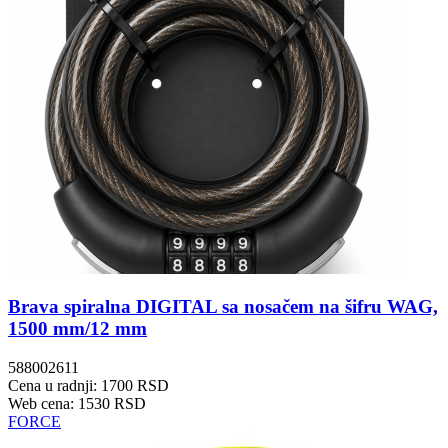
Brava spiralna DIGITAL sa nosačem na šifru WAG,
1500 mm/12 mm
588002611
Cena u radnji: 1700 RSD
Web cena: 1530 RSD
FORCE