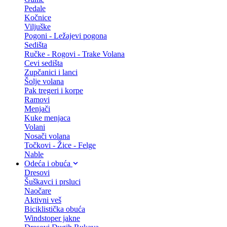
Pedale
Kočnice
Viljuške
Pogoni - Ležajevi pogona
Sedišta
Ručke - Rogovi - Trake Volana
Cevi sedišta
Zupčanici i lanci
Šolje volana
Pak tregeri i korpe
Ramovi
Menjači
Kuke menjaca
Volani
Nosači volana
Točkovi - Žice - Felge
Nable
Odeća i obuća
Dresovi
Šuškavci i prsluci
Naočare
Aktivni veš
Biciklistička obuća
Windstoper jakne