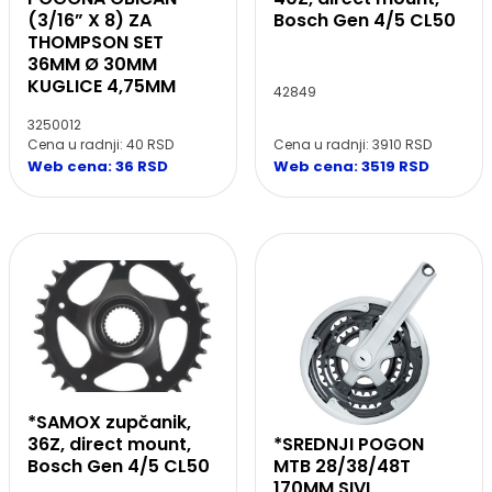
(3/16” X 8) ZA
Bosch Gen 4/5 CL50
THOMPSON SET
36MM Ø 30MM
KUGLICE 4,75MM
42849
3250012
Cena u radnji: 3910 RSD
Cena u radnji: 40 RSD
Web cena: 3519 RSD
Web cena: 36 RSD
*SAMOX zupčanik,
*SREDNJI POGON
36Z, direct mount,
MTB 28/38/48T
Bosch Gen 4/5 CL50
170MM SIVI