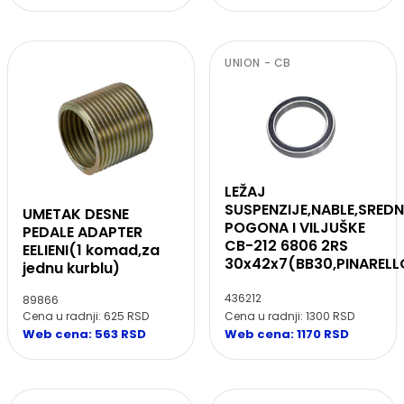
UNION - CB
LEŽAJ
SUSPENZIJE,NABLE,SRED
UMETAK DESNE
POGONA I VILJUŠKE
PEDALE ADAPTER
CB-212 6806 2RS
EELIENI(1 komad,za
30x42x7(BB30,PINARELL
jednu kurblu)
436212
89866
Cena u radnji: 1300 RSD
Cena u radnji: 625 RSD
Web cena: 1170 RSD
Web cena: 563 RSD