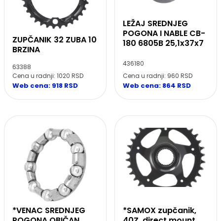
LEŽAJ SREDNJEG
POGONA I NABLE CB-
ZUPČANIK 32 ZUBA 10
180 6805B 25,1x37x7
BRZINA
436180
63388
Cena u radnji: 960 RSD
Cena u radnji: 1020 RSD
Web cena: 864 RSD
Web cena: 918 RSD
*VENAC SREDNJEG
*SAMOX zupčanik,
POGONA OBIČAN
40Z, direct mount,