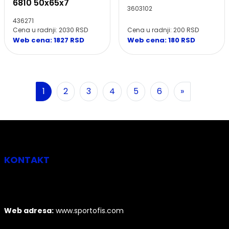
6810 50x65x7
3603102
436271
Cena u radnji: 200 RSD
Cena u radnji: 2030 RSD
Web cena: 180 RSD
Web cena: 1827 RSD
Sledeća
1
2
3
4
5
6
»
KONTAKT
Web adresa:
www.sportofis.com