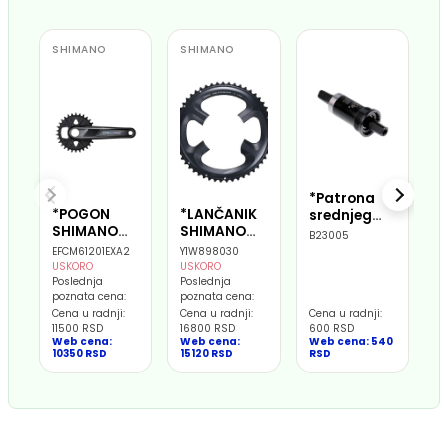
SHIMANO
SHIMANO
*Patrona
*
*POGON
*LANČANIK
srednjeg
s
SHIMANO
SHIMANO
pogona
p
B23005
B
FC-M6120-1,
FC-R8000
122mm
1
EFCM61201EXA2
Y1W898030
DEORE, FOR
52T-MT FOR
USKORO
USKORO
REAR 12-
52-36T
Poslednja
Poslednja
poznata cena:
poznata cena:
SPEED, 2-
Cena u radnji:
Cena u radnji:
Cena u radnji:
Ce
PCS FC,
11500 RSD
16800 RSD
600 RSD
6
175MM, 32T
Web cena:
Web cena:
Web cena: 540
W
W/O CG,
10350 RSD
15120 RSD
RSD
R
W/O BB
PARTS, FOR
CHAIN LINE
55MM,
IND.PACK