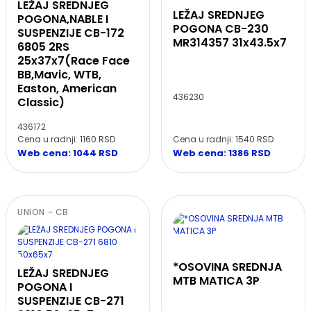
LEŽAJ SREDNJEG
LEŽAJ SREDNJEG
POGONA,NABLE I
POGONA CB-230
SUSPENZIJE CB-172
MR314357 31x43.5x7
6805 2RS
25x37x7(Race Face
BB,Mavic, WTB,
Easton, American
436230
Classic)
436172
Cena u radnji: 1160 RSD
Cena u radnji: 1540 RSD
Web cena: 1044 RSD
Web cena: 1386 RSD
UNION - CB
*OSOVINA SREDNJA
LEŽAJ SREDNJEG
MTB MATICA 3P
POGONA I
SUSPENZIJE CB-271