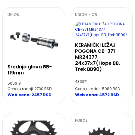
UNION
UNION - CB
KERAMIČKI LEŽAJ
POGONA CB-371
MR24377
24x37x7(Hope BB,
Srednja glava BB-
Trek BB90)
119mm
436371
505619
Cena u radnji: 2730 RSD
Cena u radnji: 5080 RSD
Web cena: 2457 RSD
Web cena: 4572 RSD
FORCE