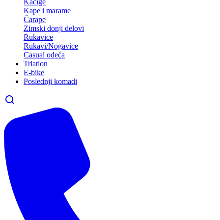
Kacige
Kape i marame
Čarape
Zimski donji delovi
Rukavice
Rukavi/Nogavice
Casual odeća
Triatlon
E-bike
Poslednji komadi