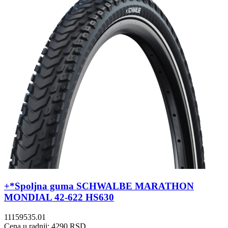
+*Spoljna guma SCHWALBE MARATHON
MONDIAL 42-622 HS630
11159535.01
Cena u radnji: 4290 RSD