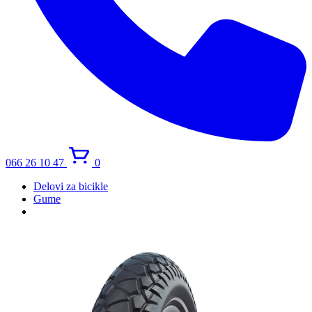
066 26 10 47
0
Delovi za bicikle
Gume