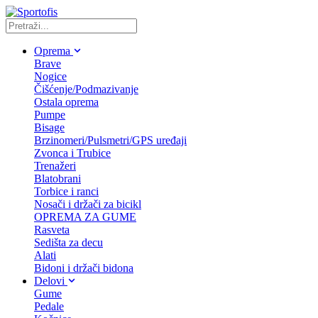
Oprema
Brave
Nogice
Čišćenje/Podmazivanje
Ostala oprema
Pumpe
Bisage
Brzinomeri/Pulsmetri/GPS uređaji
Zvonca i Trubice
Trenažeri
Blatobrani
Torbice i ranci
Nosači i držači za bicikl
OPREMA ZA GUME
Rasveta
Sedišta za decu
Alati
Bidoni i držači bidona
Delovi
Gume
Pedale