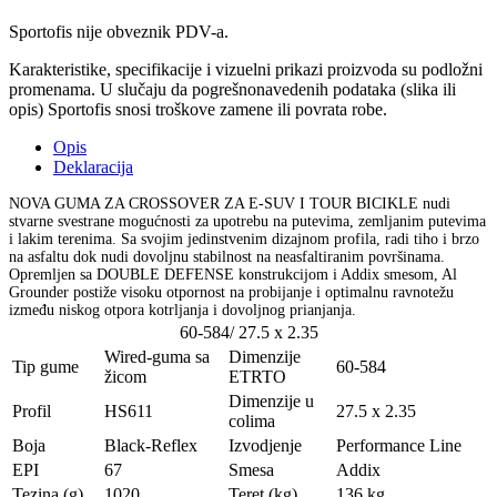
Sportofis nije obveznik PDV-a.
Karakteristike, specifikacije i vizuelni prikazi proizvoda su podložni
promenama. U slučaju da pogrešnonavedenih podataka (slika ili
opis) Sportofis snosi troškove zamene ili povrata robe.
Opis
Deklaracija
NOVA GUMA ZA CROSSOVER ZA E-SUV I TOUR BICIKLE nudi
stvarne svestrane mogućnosti za upotrebu na putevima, zemljanim putevima
i lakim terenima. Sa svojim jedinstvenim dizajnom profila, radi tiho i brzo
na asfaltu dok nudi dovoljnu stabilnost na neasfaltiranim površinama.
Opremljen sa DOUBLE DEFENSE konstrukcijom i Addix smesom, Al
Grounder postiže visoku otpornost na probijanje i optimalnu ravnotežu
između niskog otpora kotrljanja i dovoljnog prianjanja.
60-584/ 27.5 x 2.35
Wired-guma sa
Dimenzije
Tip gume
60-584
žicom
ETRTO
Dimenzije u
Profil
HS611
27.5 x 2.35
colima
Boja
Black-Reflex
Izvodjenje
Performance Line
EPI
67
Smesa
Addix
Tezina (g)
1020
Teret (kg)
136 kg