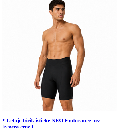
* Letnje biciklisticke NEO Endurance bez
tregera,crne,L