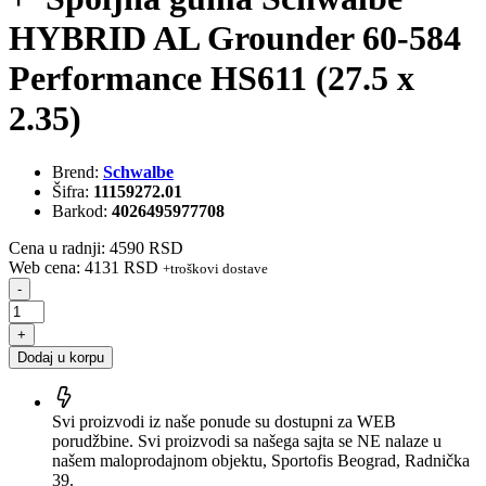
HYBRID AL Grounder 60-584
Performance HS611 (27.5 x
2.35)
Brend:
Schwalbe
Šifra:
11159272.01
Barkod:
4026495977708
Cena u radnji: 4590 RSD
Web cena: 4131 RSD
+troškovi dostave
-
+
Dodaj u korpu
Svi proizvodi iz naše ponude su dostupni za WEB
porudžbine. Svi proizvodi sa našega sajta se NE nalaze u
našem maloprodajnom objektu, Sportofis Beograd, Radnička
39.