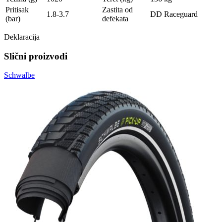
Pritisak
Zastita od
1.8-3.7
DD Raceguard
(bar)
defekata
Deklaracija
Slični proizvodi
Schwalbe