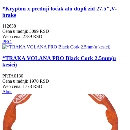
*Krypton x prednji točak alu dupli zid 27.5",V-
brake
112638
Cena u radnji: 3099 RSD
Web cena: 2789 RSD
PRO
*TRAKA VOLANA PRO Black Cork 2.5mm(u
kesici)
PRTA0130
Cena u radnji: 1970 RSD
Web cena: 1773 RSD
Abus