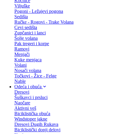
Kočnice
Viljuške
Pogoni - Ležajevi pogona
Sedišta
Ručke - Rogovi - Trake Volana
Cevi sedišta
Zupčanici i lanci
Šolje volana
Pak tregeri i korpe
Ramovi
Menjači
Kuke menjaca
Volani
Nosači volana
Točkovi - Žice - Felge
Nable
Odeća i obuća
Dresovi
Šuškavci i prsluci
Naočare
Aktivni veš
Biciklistička obuća
Windstoper jakne
Dresovi Dugih Rukava
Biciklistički donji delovi