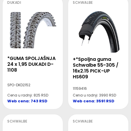
DUKADI
SCHWALBE
*GUMA SPOLJAŠNJA
+*Spoljna guma
24 x 1,95 DUKADI D-
Schwalbe 55-305 /
1108
16x2.15 PICK-UP
HS609
SPO-DKD2152
11159416
Cena u radnji: 825 RSD
Cena u radnji: 3990 RSD
Web cena: 743 RSD
Web cena: 3591 RSD
SCHWALBE
SCHWALBE