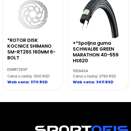
*ROTOR DISK
+*Spoljna guma
KOCNICE SHIMANO
SCHWALBE GREEN
SM-RT26S 160MM 6-
MARATHON 40-559
BOLT
HS620
ESMRT26SP
11159404
Cena u radnji: 1300 RSD
Cena u radnji: 3790 RSD
Web cena: 1170 RSD
Web cena: 3411 RSD