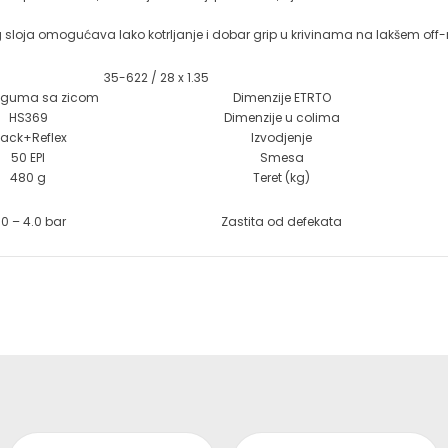
 sloja omogućava lako kotrljanje i dobar grip u krivinama na lakšem off-
35-622 / 28 x 1.35
-guma sa zicom
Dimenzije ETRTO
HS369
Dimenzije u colima
lack+Reflex
Izvodjenje
50 EPI
Smesa
480 g
Teret (kg)
.0 – 4.0 bar
Zastita od defekata