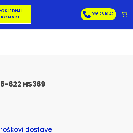
POSLEDNJI
066 26 10 47
KOMADI
5-622 HS369
roškovi dostave