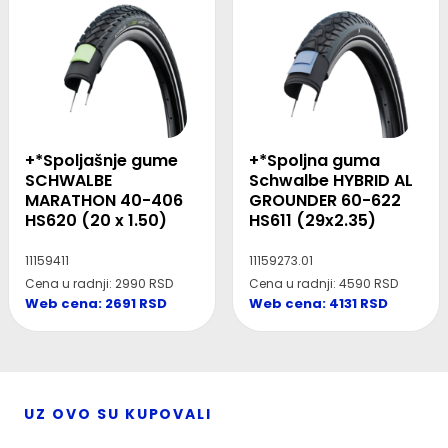
+*Spoljašnje gume
+*Spoljna guma
SCHWALBE
Schwalbe HYBRID AL
MARATHON 40-406
GROUNDER 60-622
HS620 (20 x 1.50)
HS611 (29x2.35)
11159411
11159273.01
Cena u radnji: 2990 RSD
Cena u radnji: 4590 RSD
Web cena: 2691 RSD
Web cena: 4131 RSD
UZ OVO SU KUPOVALI