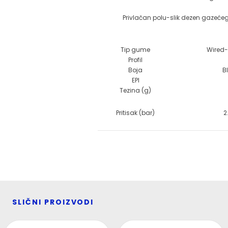
Privlačan polu-slik dezen gazećeg
Tip gume
Wired
Profil
Boja
B
EPI
Tezina (g)
Pritisak (bar)
2
SLIČNI PROIZVODI