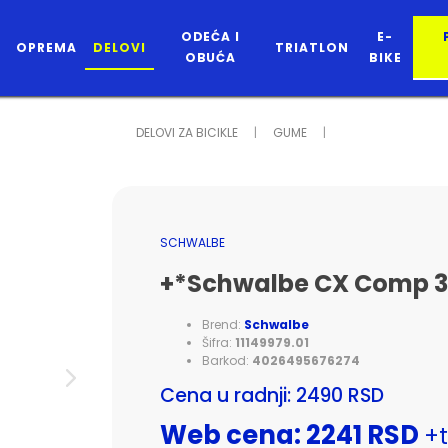
ODEĆA I
E-
OPREMA
DELOVI
TRIATLON
OBUĆA
BIKE
DELOVI ZA BICIKLE
GUME
SCHWALBE
+*Schwalbe CX Comp 3
Brend:
Schwalbe
Šifra:
11149979.01
Barkod:
4026495676274
Cena u radnji: 2490 RSD
Web cena: 2241 RSD
+t