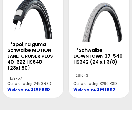
+*Spoljna guma
+*Schwalbe
Schwalbe MOTION
DOWNTOWN 37-540
LAND CRUISER PLUS
HS342 (24 x 1 3/8)
40-622 HS648
(28x1.50)
11281643
11159757
Cena u radnji: 3290 RSD
Cena u radnji: 2450 RSD
Web cena: 2961 RSD
Web cena: 2205 RSD