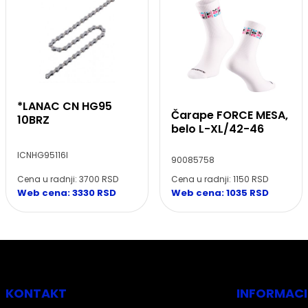
*LANAC CN HG95
Čarape FORCE MESA,
10BRZ
belo L-XL/42-46
ICNHG95116I
90085758
Cena u radnji: 3700 RSD
Cena u radnji: 1150 RSD
Web cena: 3330 RSD
Web cena: 1035 RSD
KONTAKT
INFORMACI