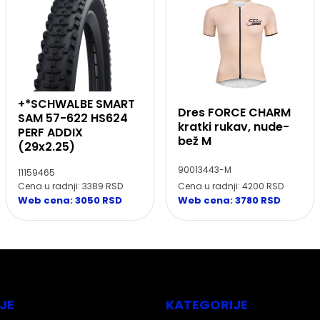
+*SCHWALBE SMART
Dres FORCE CHARM
SAM 57-622 HS624
kratki rukav, nude-
PERF ADDIX
bež M
(29x2.25)
90013443-M
11159465
Cena u radnji: 3389 RSD
Cena u radnji: 4200 RSD
Web cena: 3050 RSD
Web cena: 3780 RSD
JE
KATEGORIJE