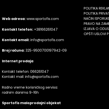
POLITIKA REKL
POLITIKA PRIV
NAČIN ISPORUK
Web adresa:
www.sportofis.com
PRAVO NA ZAM
IZJAVA O ODU
Kontakt telefon:
+38166261047
OPŠTI USLOVI
Kontakt email:
info@sportofis.com
Broj računa:
325-9500700197942-09
Internet prodaja
Kontakt telefon:
066261047
Kontakt mail:
info@sportofis.com
Radno vreme korisničkog servisa:
radnim danima 9-16h
Sportofis maloprodajni objekat