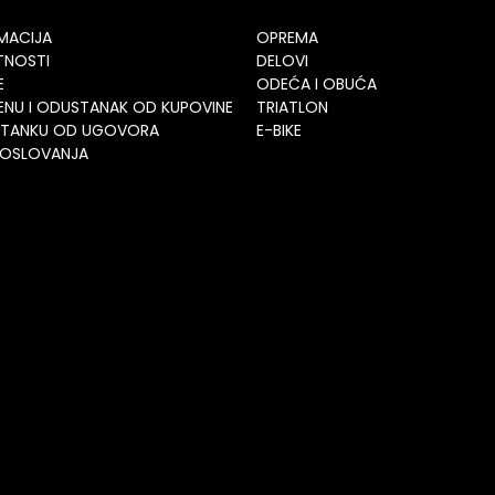
AMACIJA
OPREMA
ATNOSTI
DELOVI
E
ODEĆA I OBUĆA
ENU I ODUSTANAK OD KUPOVINE
TRIATLON
STANKU OD UGOVORA
E-BIKE
 POSLOVANJA