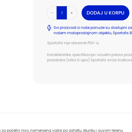
DODAJ U KORPU
-
+
Svi proizvodi iz naše ponude su dostupni z
našem maloprodajnom objektu, Sportofis B
Sportofis nije obveznik PDV-a.
Karakteristike, specifikacije i vizuelni prika
podataka (slika ili opis) Sportofis snosi troškov
a početni nivo, namenjena vožnji po asfaltu, šljunku i suvom terenu.