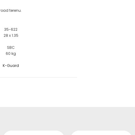
road terenu.
35-622
28 x 1.35
SBC
60 kg
K-Guard