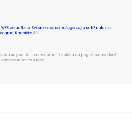
a WEB porudžbine. Svi proizvodi sa našega sajta se NE nalaze u
eograd, Radnička 39.
zi proizvoda su podložni promenama. U slučaju da pogrešnonavedenih
e zamene ili povrata robe.