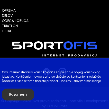
OPREMA
DELOVI
ODEĆA I OBUĆA
TRIATLON
E-BIKE
Ova Internet stranica koristi kolačiće za pružanje boljeg korisničkog
iskustva. Korišćenjem ovog sajta se slažete sa korištenjem kolačića
(cookies). Više o tome možete pronaći u našim uslovima korišćenja.
Razumem
© Copyright 2026. Sva prava zadržana. Sportofis. Development
by:
ECOM Profit