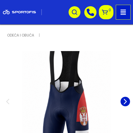
0
ODEĆA I OBUĆA