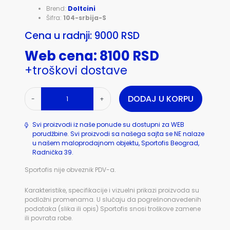
Brend:
Doltcini
Šifra:
104-srbija-S
Cena u radnji: 9000 RSD
Web cena: 8100 RSD
+troškovi dostave
DODAJ U KORPU
-
+
Svi proizvodi iz naše ponude su dostupni za WEB
porudžbine. Svi proizvodi sa našega sajta se NE nalaze
u našem maloprodajnom objektu, Sportofis Beograd,
Radnička 39.
Sportofis nije obveznik PDV-a.
Karakteristike, specifikacije i vizuelni prikazi proizvoda su
podložni promenama. U slučaju da pogrešnonavedenih
podataka (slika ili opis) Sportofis snosi troškove zamene
ili povrata robe.