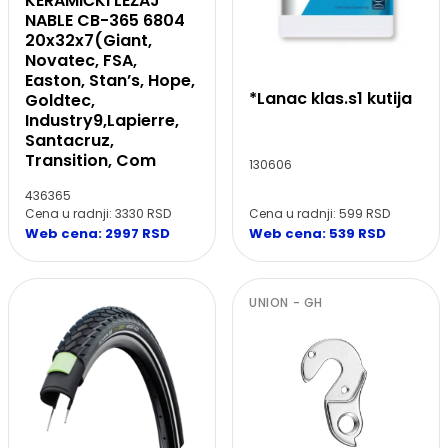
KERAMIČKI LEŽAJ
NABLE CB-365 6804
20x32x7(Giant,
Novatec, FSA,
Easton, Stan’s, Hope,
*Lanac klas.s1 kutija
Goldtec,
Industry9,Lapierre,
Santacruz,
Transition, Com
130606
436365
Cena u radnji: 599 RSD
Cena u radnji: 3330 RSD
Web cena: 539 RSD
Web cena: 2997 RSD
UNION - GH