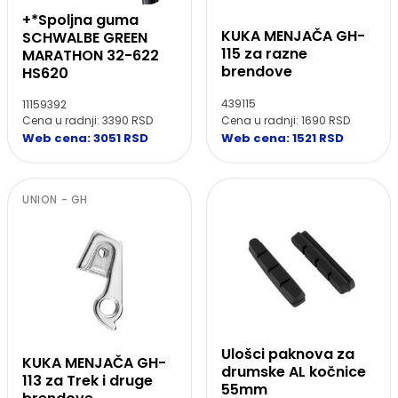
+*Spoljna guma
KUKA MENJAČA GH-
SCHWALBE GREEN
115 za razne
MARATHON 32-622
brendove
HS620
439115
11159392
Cena u radnji: 1690 RSD
Cena u radnji: 3390 RSD
Web cena: 1521 RSD
Web cena: 3051 RSD
UNION - GH
Ulošci paknova za
KUKA MENJAČA GH-
drumske AL kočnice
113 za Trek i druge
55mm