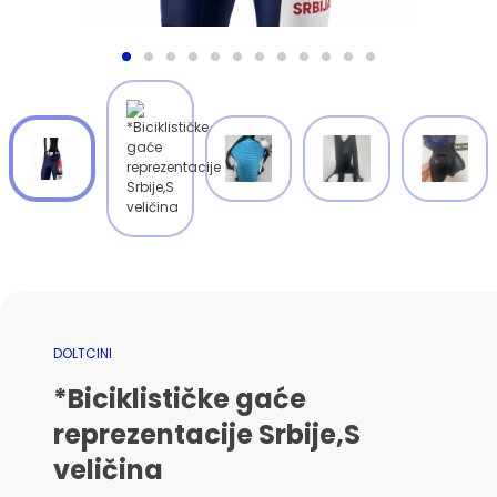
DOLTCINI
*Biciklističke gaće
reprezentacije Srbije,S
veličina