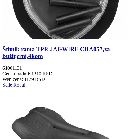
Štitnik rama TPR JAGWIRE CHA057,za
bužir,crni,4kom
61001131
Cena u radnji: 1310 RSD
Web cena: 1179 RSD
Selle Royal