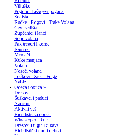
Kočnice
Viljuške
Pogoni - Ležajevi pogona
Sedišta
Ručke - Rogovi - Trake Volana
Cevi sedišta
Zupčanici i lanci
Šolje volana
Pak tregeri i korpe
Ramovi
Menjači
Kuke menjaca
Volani
Nosači volana
Točkovi - Žice - Felge
Nable
Odeća i obuća
Dresovi
Šuškavci i prsluci
Naočare
Aktivni veš
Biciklistička obuća
Windstoper jakne
Dresovi Dugih Rukava
Biciklistički donji delovi