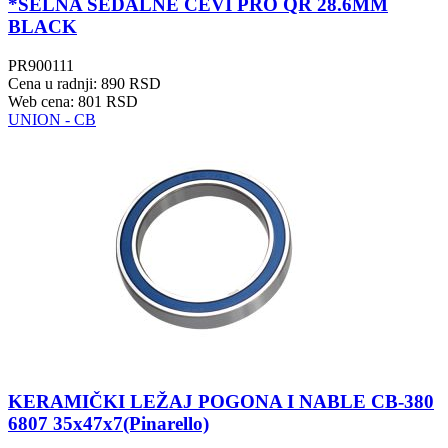
*ŠELNA SEDALNE CEVI PRO QR 28.6MM
BLACK
PR900111
Cena u radnji: 890 RSD
Web cena: 801 RSD
UNION - CB
KERAMIČKI LEŽAJ POGONA I NABLE CB-380
6807 35x47x7(Pinarello)