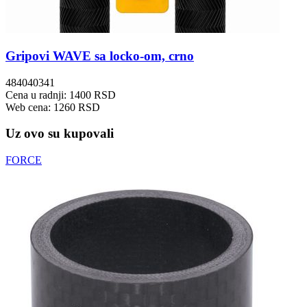
Gripovi WAVE sa locko-om, crno
484040341
Cena u radnji: 1400 RSD
Web cena: 1260 RSD
Uz ovo su kupovali
FORCE