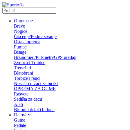
Oprema
Brave
Nogice
Čišćenje/Podmazivanje
Ostala oprema
Pumpe
Bisage
Brzinomeri/Pulsmetri/GPS uređaji
Zvonca i Trubice
Trenažeri
Blatobrani
Torbice i ranci
Nosači i držači za bicikl
OPREMA ZA GUME
Rasveta
Sedišta za decu
Alati
Bidoni i držači bidona
Delovi
Gume
Pedale