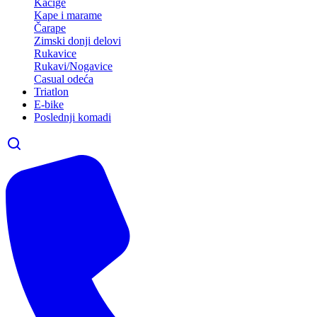
Kacige
Kape i marame
Čarape
Zimski donji delovi
Rukavice
Rukavi/Nogavice
Casual odeća
Triatlon
E-bike
Poslednji komadi