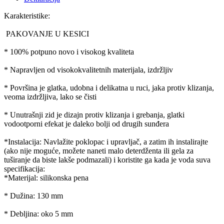
Karakteristike:
PAKOVANJE U KESICI
* 100% potpuno novo i visokog kvaliteta
* Napravljen od visokokvalitetnih materijala, izdržljiv
* Površina je glatka, udobna i delikatna u ruci, jaka protiv klizanja,
veoma izdržljiva, lako se čisti
* Unutrašnji zid je dizajn protiv klizanja i grebanja, glatki
vodootporni efekat je daleko bolji od drugih sunđera
*Instalacija: Navlažite poklopac i upravljač, a zatim ih instalirajte
(ako nije moguće, možete naneti malo deterdženta ili gela za
tuširanje da biste lakše podmazali) i koristite ga kada je voda suva
specifikacija:
*Materijal: silikonska pena
* Dužina: 130 mm
* Debljina: oko 5 mm