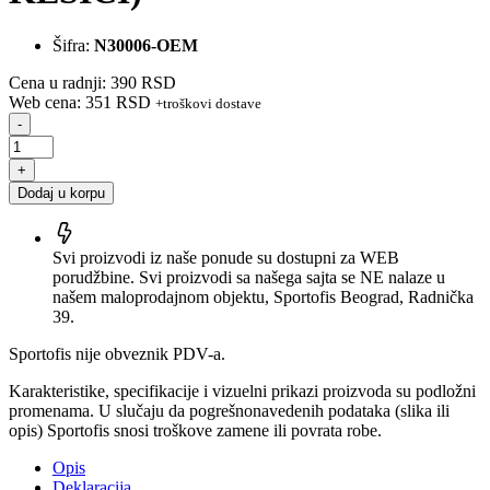
Šifra:
N30006-OEM
Cena u radnji: 390 RSD
Web cena: 351 RSD
+troškovi dostave
-
+
Dodaj u korpu
Svi proizvodi iz naše ponude su dostupni za WEB
porudžbine. Svi proizvodi sa našega sajta se NE nalaze u
našem maloprodajnom objektu, Sportofis Beograd, Radnička
39.
Sportofis nije obveznik PDV-a.
Karakteristike, specifikacije i vizuelni prikazi proizvoda su podložni
promenama. U slučaju da pogrešnonavedenih podataka (slika ili
opis) Sportofis snosi troškove zamene ili povrata robe.
Opis
Deklaracija