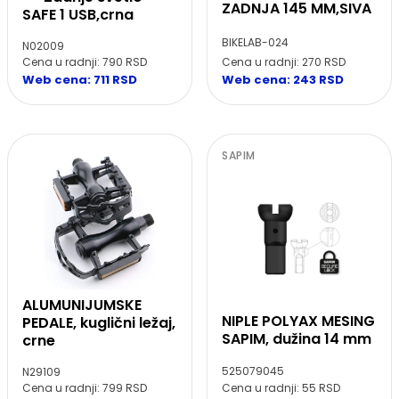
ZADNJA 145 MM,SIVA
SAFE 1 USB,crna
BIKELAB-024
N02009
Cena u radnji: 270 RSD
Cena u radnji: 790 RSD
Web cena: 243 RSD
Web cena: 711 RSD
SAPIM
ALUMUNIJUMSKE
NIPLE POLYAX MESING
PEDALE, kuglični ležaj,
SAPIM, dužina 14 mm
crne
525079045
N29109
Cena u radnji: 55 RSD
Cena u radnji: 799 RSD