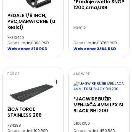
*Prednje svetlo SNOP
1200,crna,USB
PEDALE 1/8 INCH,
PVC,MARWI CRNE (u
kesici)
N02012
X-310420
Cena u radnji: 3760 RSD
Cena u radnji: 300 RSD
Web cena: 3384 RSD
Web cena: 270 RSD
FORCE
JAGWIRE
*JAGWIRE BUŽIR
MENJAČA 4MM LEX SL
ŽICA FORCE
BLACK BHL200
STAINLESS 288
61001056
784288
Cena u radnji: 100 RSD
Cena u radnji: 450 RSD