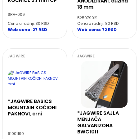
KOČNICE 5.1 mm CP
ANODIZIRANI, dužina
18 mm
SRA-009
525079021
Cena u radnji: 30 RSD
Cena u radnji: 80 RSD
Web cena: 27 RSD
Web cena: 72 RSD
JAGWIRE
JAGWIRE
*JAGWIRE BASICS
MOUNTAIN KOČIONI
*JAGWIRE SAJLA
PAKNOVI, crni
MENJAČA
GALVANIZONA
BWC1011
61001190