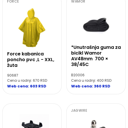
FORCE
WAMOR
*Unutrašnja guma za
bicikl Wamor
Force kabanica
AV48mm 700 ×
poncho pvc ,L - XXL,
38/45C
žuta
B20006
90687
Cena u radnji: 400 RSD
Cena u radnji: 670 RSD
Web cena: 360 RSD
Web cena: 603 RSD
JAGWIRE