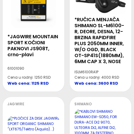
*RUČICA MENJAČA
SHIMANO SL-M6100-
R, DEORE, DESNA, 12-
*JAGWIRE MOUNTAIN
BRZINA RAPIDFIRE
SPORT KOČIONI
PLUS 2050MM INNER,
PAKNOVI JS908T,
W/O OGD, BLACK
crno-plavi
OT-SP41S(1880MM),
6MM CAP X 3, NOSE
61001090
ISLM6100RA1P
Cena u radnji: 1250 RSD
Cena u radnji: 4000 RSD
Web cena: 1125 RSD
Web cena: 3600 RSD
JAGWIRE
SHIMANO