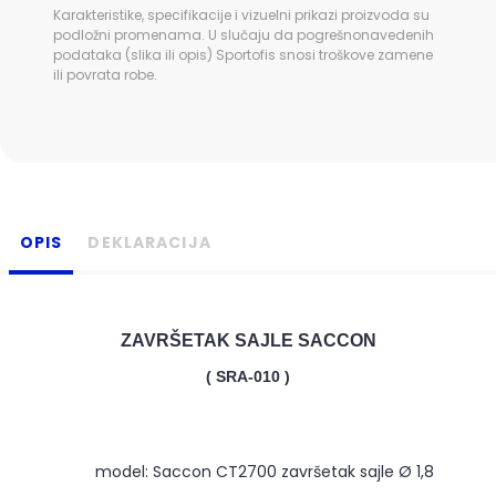
Karakteristike, specifikacije i vizuelni prikazi proizvoda su
podložni promenama. U slučaju da pogrešnonavedenih
podataka (slika ili opis) Sportofis snosi troškove zamene
ili povrata robe.
OPIS
DEKLARACIJA
ZAVRŠETAK SAJLE SACCON
( SRA-010 )
model: Saccon CT2700
završetak sajle Ø 1,8