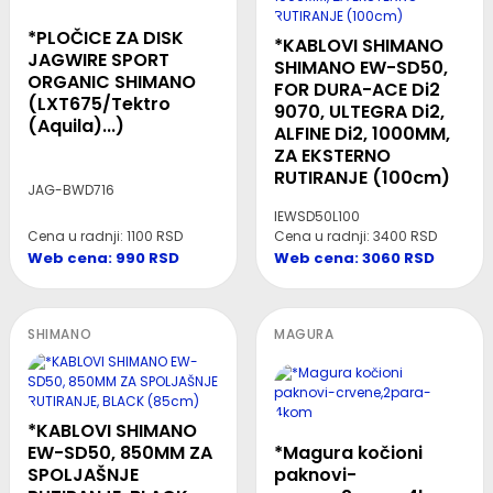
*PLOČICE ZA DISK
*KABLOVI SHIMANO
JAGWIRE SPORT
SHIMANO EW-SD50,
ORGANIC SHIMANO
FOR DURA-ACE Di2
(LXT675/Tektro
9070, ULTEGRA Di2,
(Aquila)...)
ALFINE Di2, 1000MM,
ZA EKSTERNO
RUTIRANJE (100cm)
JAG-BWD716
IEWSD50L100
Cena u radnji: 1100 RSD
Cena u radnji: 3400 RSD
Web cena: 990 RSD
Web cena: 3060 RSD
SHIMANO
MAGURA
*KABLOVI SHIMANO
EW-SD50, 850MM ZA
*Magura kočioni
SPOLJAŠNJE
paknovi-