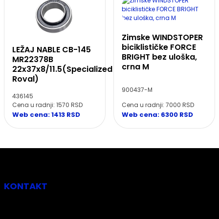
Zimske WINDSTOPER
biciklističke FORCE
LEŽAJ NABLE CB-145
BRIGHT bez uloška,
MR22378B
crna M
22x37x8/11.5(Specialized
Roval)
900437-M
436145
Cena u radnji: 7000 RSD
Cena u radnji: 1570 RSD
Web cena: 6300 RSD
Web cena: 1413 RSD
KONTAKT