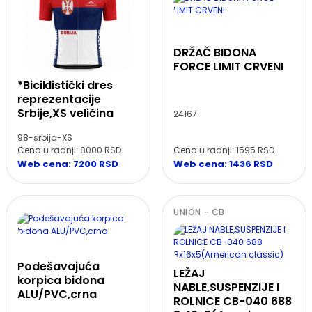
DRŽAČ BIDONA
FORCE LIMIT CRVENI
*Biciklistički dres
reprezentacije
Srbije,XS veličina
24167
98-srbija-XS
Cena u radnji: 8000 RSD
Cena u radnji: 1595 RSD
Web cena: 7200 RSD
Web cena: 1436 RSD
UNION - CB
Podešavajuća
LEŽAJ
korpica bidona
NABLE,SUSPENZIJE I
ALU/PVC,crna
ROLNICE CB-040 688