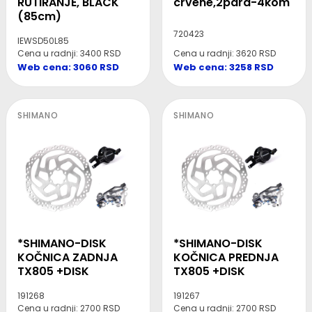
RUTIRANJE, BLACK
crvene,2para-4kom
(85cm)
720423
IEWSD50L85
Cena u radnji: 3400 RSD
Cena u radnji: 3620 RSD
Web cena: 3060 RSD
Web cena: 3258 RSD
SHIMANO
SHIMANO
*SHIMANO-DISK
*SHIMANO-DISK
KOČNICA ZADNJA
KOČNICA PREDNJA
TX805 +DISK
TX805 +DISK
191268
191267
Cena u radnji: 2700 RSD
Cena u radnji: 2700 RSD