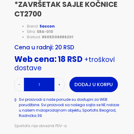
*ZAVRŠETAK SAJLE KOČNICE
CT2700
Brend:
Saccon
Šifra:
SRA-010
Barkod:
8605006886201
Cena u radnji: 20 RSD
Web cena: 18 RSD
+troškovi
dostave
DODAJ U KORPU
-
+
Svi proizvodi iz naše ponude su dostupni za WEB
porudžbine. Svi proizvodi sa našega sajta se NE nalaze
u našem maloprodajnom objektu, Sportofis Beograd,
Radnička 39.
Sportofis nije obveznik PDV-a.