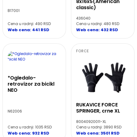
8x16x5(American
classic)
B17001
436040
Cena u radnji: 490 RSD
Cena u radnji: 480 RSD
Web cena: 441 RSD
Web cena: 432 RSD
FORCE
*Ogledalo-
retrovizor za bicikl
NEO
RUKAVICE FORCE
SPRINGER, crne XL
N62006
80040920011-XL
Cena u radnji: 1035 RSD
Cena u radnji: 3890 RSD
Web cena: 932 RSD
Web cena: 3501 RSD