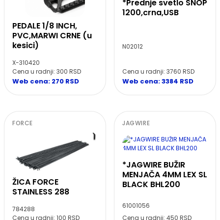
*Prednje svetlo SNOP
1200,crna,USB
PEDALE 1/8 INCH,
PVC,MARWI CRNE (u
kesici)
N02012
X-310420
Cena u radnji: 3760 RSD
Cena u radnji: 300 RSD
Web cena: 3384 RSD
Web cena: 270 RSD
FORCE
JAGWIRE
*JAGWIRE BUŽIR
MENJAČA 4MM LEX SL
ŽICA FORCE
BLACK BHL200
STAINLESS 288
61001056
784288
Cena u radnji: 100 RSD
Cena u radnji: 450 RSD