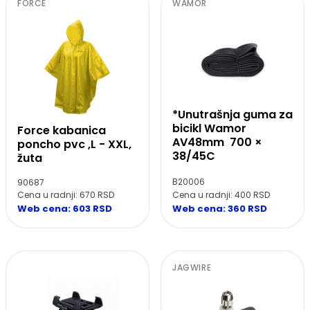
FORCE
WAMOR
*Unutrašnja guma za
bicikl Wamor
Force kabanica
AV48mm 700 ×
poncho pvc ,L - XXL,
38/45C
žuta
B20006
90687
Cena u radnji: 400 RSD
Cena u radnji: 670 RSD
Web cena: 360 RSD
Web cena: 603 RSD
JAGWIRE