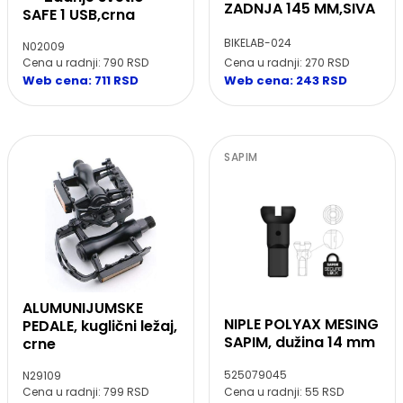
ZADNJA 145 MM,SIVA
SAFE 1 USB,crna
BIKELAB-024
N02009
Cena u radnji: 270 RSD
Cena u radnji: 790 RSD
Web cena: 243 RSD
Web cena: 711 RSD
SAPIM
ALUMUNIJUMSKE
NIPLE POLYAX MESING
PEDALE, kuglični ležaj,
SAPIM, dužina 14 mm
crne
525079045
N29109
Cena u radnji: 55 RSD
Cena u radnji: 799 RSD