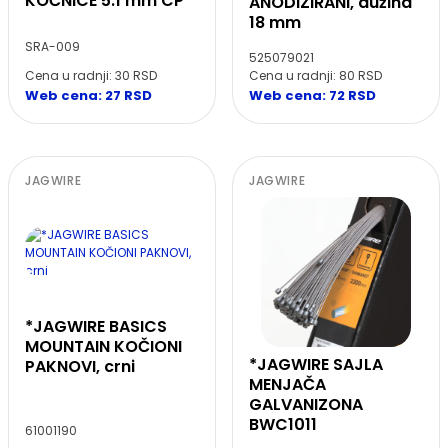
KOČNICE 5.1 mm CP
ANODIZIRANI, dužina
18 mm
SRA-009
525079021
Cena u radnji: 30 RSD
Cena u radnji: 80 RSD
Web cena: 27 RSD
Web cena: 72 RSD
JAGWIRE
JAGWIRE
*JAGWIRE BASICS
MOUNTAIN KOČIONI
*JAGWIRE SAJLA
PAKNOVI, crni
MENJAČA
GALVANIZONA
BWC1011
61001190