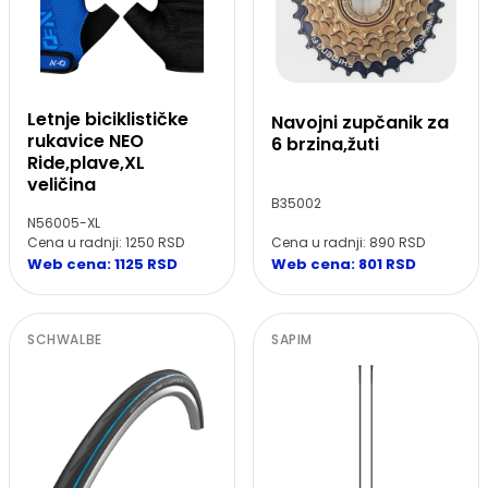
Letnje biciklističke
Navojni zupčanik za
rukavice NEO
6 brzina,žuti
Ride,plave,XL
veličina
B35002
N56005-XL
Cena u radnji: 1250 RSD
Cena u radnji: 890 RSD
Web cena: 1125 RSD
Web cena: 801 RSD
SCHWALBE
SAPIM