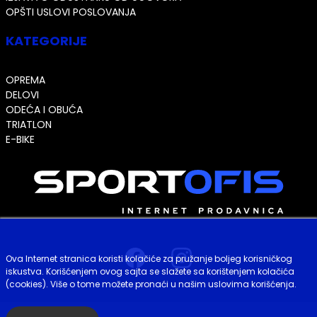
OPŠTI USLOVI POSLOVANJA
KATEGORIJE
OPREMA
DELOVI
ODEĆA I OBUĆA
TRIATLON
E-BIKE
Ova Internet stranica koristi kolačiće za pružanje boljeg korisničkog
iskustva. Korišćenjem ovog sajta se slažete sa korištenjem kolačića
(cookies). Više o tome možete pronaći u našim uslovima korišćenja.