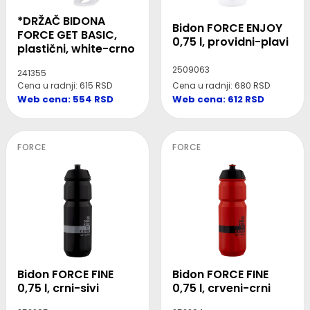
*DRŽAČ BIDONA
Bidon FORCE ENJOY
FORCE GET BASIC,
0,75 l, providni-plavi
plastični, white-crno
2509063
241355
Cena u radnji: 680 RSD
Cena u radnji: 615 RSD
Web cena: 612 RSD
Web cena: 554 RSD
FORCE
FORCE
Bidon FORCE FINE
Bidon FORCE FINE
0,75 l, crni-sivi
0,75 l, crveni-crni