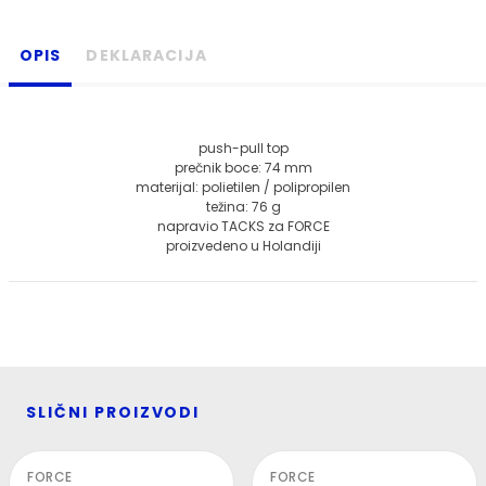
OPIS
DEKLARACIJA
push-pull top
prečnik boce: 74 mm
materijal: polietilen / polipropilen
težina: 76 g
napravio TACKS za FORCE
proizvedeno u Holandiji
SLIČNI PROIZVODI
FORCE
FORCE