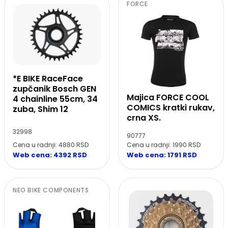
FORCE
*E BIKE RaceFace
zupčanik Bosch GEN
Majica FORCE COOL
4 chainline 55cm, 34
COMICS kratki rukav,
zuba, Shim 12
crna XS.
32998
90777
Cena u radnji: 4880 RSD
Cena u radnji: 1990 RSD
Web cena: 4392 RSD
Web cena: 1791 RSD
NEO BIKE COMPONENTS