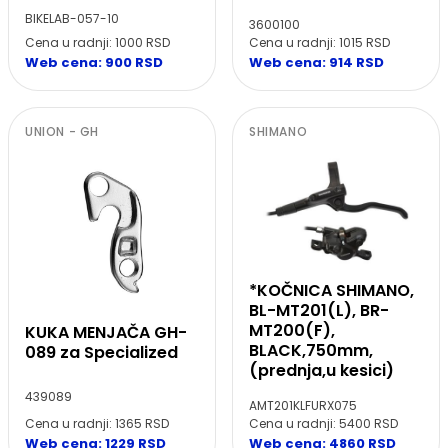
BIKELAB-057-10
3600100
Cena u radnji: 1000 RSD
Cena u radnji: 1015 RSD
Web cena: 900 RSD
Web cena: 914 RSD
UNION - GH
SHIMANO
*KOČNICA SHIMANO,
BL-MT201(L), BR-
MT200(F),
KUKA MENJAČA GH-
BLACK,750mm,
089 za Specialized
(prednja,u kesici)
439089
AMT201KLFURX075
Cena u radnji: 1365 RSD
Cena u radnji: 5400 RSD
Web cena: 1229 RSD
Web cena: 4860 RSD