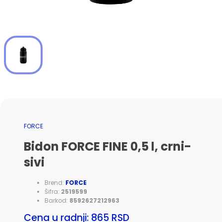
FORCE
Bidon FORCE FINE 0,5 l, crni-
sivi
Brend:
FORCE
Šifra:
2519599
Barkod:
8592627212963
Cena u radnji: 865 RSD