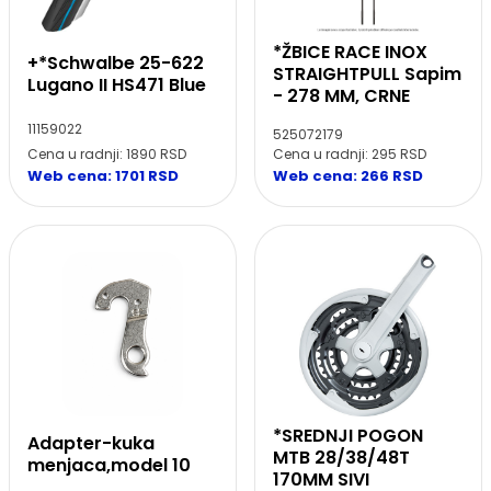
*ŽBICE RACE INOX
+*Schwalbe 25-622
STRAIGHTPULL Sapim
Lugano II HS471 Blue
- 278 MM, CRNE
11159022
525072179
Cena u radnji: 1890 RSD
Cena u radnji: 295 RSD
Web cena: 1701 RSD
Web cena: 266 RSD
*SREDNJI POGON
Adapter-kuka
MTB 28/38/48T
menjaca,model 10
170MM SIVI