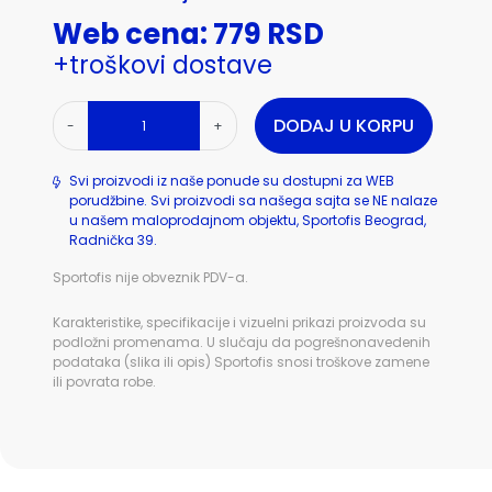
Web cena: 779 RSD
+troškovi dostave
DODAJ U KORPU
-
+
Svi proizvodi iz naše ponude su dostupni za WEB
porudžbine. Svi proizvodi sa našega sajta se NE nalaze
u našem maloprodajnom objektu, Sportofis Beograd,
Radnička 39.
Sportofis nije obveznik PDV-a.
Karakteristike, specifikacije i vizuelni prikazi proizvoda su
podložni promenama. U slučaju da pogrešnonavedenih
podataka (slika ili opis) Sportofis snosi troškove zamene
ili povrata robe.