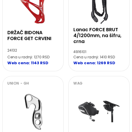
Lanac FORCE BRUT
DRŽAČ BIDONA
4/1200mm, na šifru,
FORCE GET CRVENI
crna
24132
4916101
Cena u radnji: 1270 RSD
Cena u radnji: 1410 RSD
Web cena: 1143 RSD
Web cena: 1269 RSD
UNION - GH
WAG