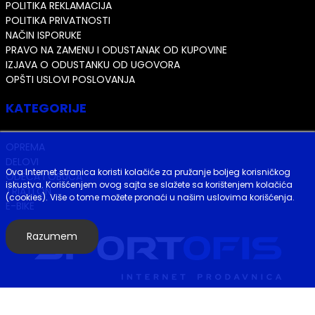
POLITIKA REKLAMACIJA
POLITIKA PRIVATNOSTI
NAČIN ISPORUKE
PRAVO NA ZAMENU I ODUSTANAK OD KUPOVINE
IZJAVA O ODUSTANKU OD UGOVORA
OPŠTI USLOVI POSLOVANJA
KATEGORIJE
OPREMA
DELOVI
Ova Internet stranica koristi kolačiće za pružanje boljeg korisničkog
ODEĆA I OBUĆA
iskustva. Korišćenjem ovog sajta se slažete sa korištenjem kolačića
TRIATLON
(cookies). Više o tome možete pronaći u našim uslovima korišćenja.
E-BIKE
Razumem