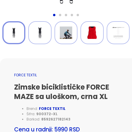
FORCE TEXTIL
Zimske biciklističke FORCE
MAZE sa uloškom, crna XL
Brend:
FORCE TEXTIL
Šifra:
900372-XL
Barkod:
8592627182143
Cena u radnji: 5990 RSD