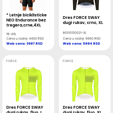
* Letnje biciklisticke
Dres FORCE SWAY
NEO Endurance bez
dugi rukav, crno, XL
tregera,crne,4XL
80010130021-XL
18-4XL
Cena u radnji: 4430 RSD
Cena u radnji: 6660 RSD
Web cena: 3987 RSD
Web cena: 5994 RSD
FORCE
FORCE
Dres FORCE SWAY
Dres FORCE SWAY
dugi rukav, fluo, L
dugi rukav, fluo, XL