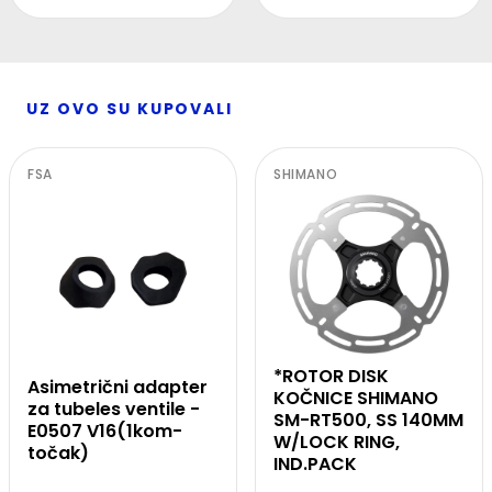
UZ OVO SU KUPOVALI
FSA
SHIMANO
*ROTOR DISK
Asimetrični adapter
KOČNICE SHIMANO
za tubeles ventile -
SM-RT500, SS 140MM
E0507 V16(1kom-
W/LOCK RING,
točak)
IND.PACK