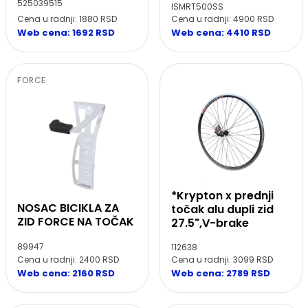
525039515
ISMRT500SS
Cena u radnji: 1880 RSD
Cena u radnji: 4900 RSD
Web cena: 1692 RSD
Web cena: 4410 RSD
FORCE
*Krypton x prednji
NOSAC BICIKLA ZA
točak alu dupli zid
ZID FORCE NA TOČAK
27.5",V-brake
89947
112638
Cena u radnji: 2400 RSD
Cena u radnji: 3099 RSD
Web cena: 2160 RSD
Web cena: 2789 RSD