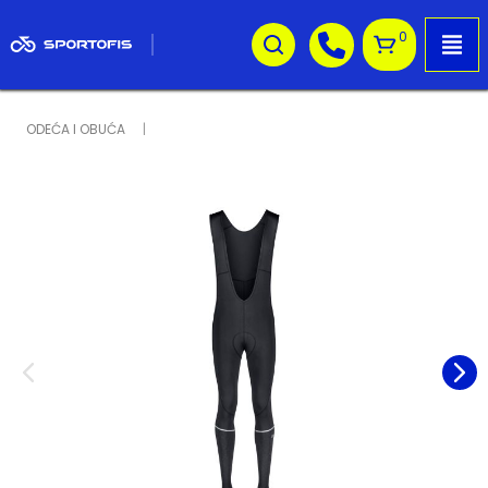
0
ODEĆA I OBUĆA