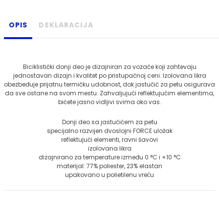
OPIS
DEKLARACIJA
Biciklistički donji deo je dizajniran za vozače koji zahtevaju
jednostavan dizajn i kvalitet po pristupačnoj ceni. Izolovana likra
obezbeđuje prijatnu termičku udobnost, dok jastučić za petu osigurava
da sve ostane na svom mestu. Zahvaljujući reflektujućim elementima,
bićete jasno vidljivi svima oko vas.
Donji deo sa jastučićem za petu
specijalno razvijen dvoslojni FORCE uložak
reflektujući elementi, ravni šavovi
izolovana likra
dizajnirano za temperature između 0 °C i +10 °C
materijal: 77% poliester, 23% elastan
upakovano u polietilenu vreću