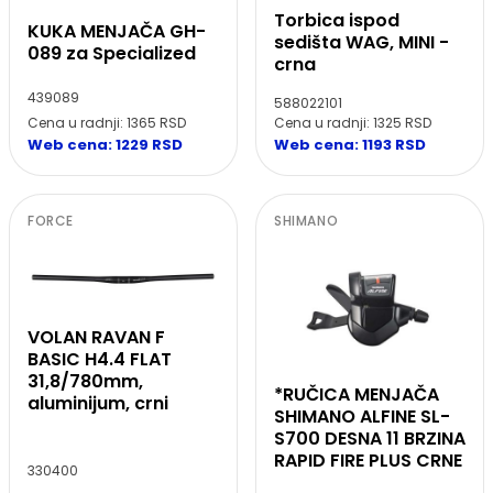
Torbica ispod
KUKA MENJAČA GH-
sedišta WAG, MINI -
089 za Specialized
crna
439089
588022101
Cena u radnji: 1365 RSD
Cena u radnji: 1325 RSD
Web cena: 1229 RSD
Web cena: 1193 RSD
FORCE
SHIMANO
VOLAN RAVAN F
BASIC H4.4 FLAT
31,8/780mm,
*RUČICA MENJAČA
aluminijum, crni
SHIMANO ALFINE SL-
S700 DESNA 11 BRZINA
RAPID FIRE PLUS CRNE
330400