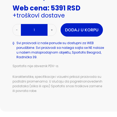
Web cena: 5391 RSD
+troškovi dostave
DODAJ U KORPU
-
+
Svi proizvodi iz naše ponude su dostupni za WEB
porudžbine. Svi proizvodi sa našega sajta se NE nalaze
u našem maloprodajnom objektu, Sportofis Beograd,
Radnička 39.
Sportofis nije obveznik PDV-a.
Karakteristike, specifikacije i vizuelni prikazi proizvoda su
podložni promenama. U slučaju da pogrešnonavedenih
podataka (slika ili opis) Sportofis snosi troškove zamene
ili povrata robe.