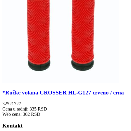
*Ručke volana CROSSER HL-G127 crveno / crna
32521727
Cena u radnji: 335 RSD
Web cena: 302 RSD
Kontakt