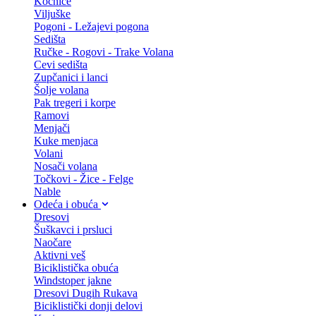
Kočnice
Viljuške
Pogoni - Ležajevi pogona
Sedišta
Ručke - Rogovi - Trake Volana
Cevi sedišta
Zupčanici i lanci
Šolje volana
Pak tregeri i korpe
Ramovi
Menjači
Kuke menjaca
Volani
Nosači volana
Točkovi - Žice - Felge
Nable
Odeća i obuća
Dresovi
Šuškavci i prsluci
Naočare
Aktivni veš
Biciklistička obuća
Windstoper jakne
Dresovi Dugih Rukava
Biciklistički donji delovi