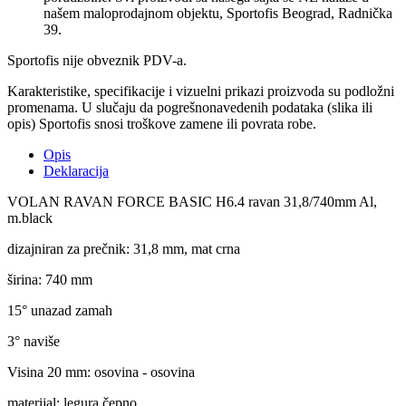
našem maloprodajnom objektu, Sportofis Beograd, Radnička
39.
Sportofis nije obveznik PDV-a.
Karakteristike, specifikacije i vizuelni prikazi proizvoda su podložni
promenama. U slučaju da pogrešnonavedenih podataka (slika ili
opis) Sportofis snosi troškove zamene ili povrata robe.
Opis
Deklaracija
VOLAN RAVAN FORCE BASIC H6.4 ravan 31,8/740mm Al,
m.black
dizajniran za prečnik: 31,8 mm, mat crna
širina: 740 mm
15° unazad zamah
3° naviše
Visina 20 mm: osovina - osovina
materijal: legura čepno