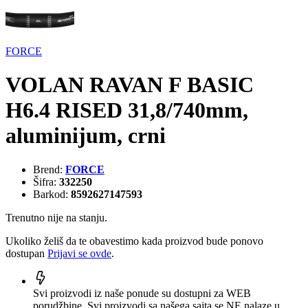
FORCE
VOLAN RAVAN F BASIC
H6.4 RISED 31,8/740mm,
aluminijum, crni
Brend:
FORCE
Šifra:
332250
Barkod:
8592627147593
Trenutno nije na stanju.
Ukoliko želiš da te obavestimo kada proizvod bude ponovo
dostupan
Prijavi se ovde
.
Svi proizvodi iz naše ponude su dostupni za WEB
porudžbine. Svi proizvodi sa našega sajta se NE nalaze u