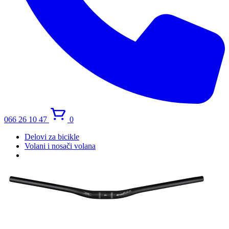
066 26 10 47
0
Delovi za bicikle
Volani i nosači volana