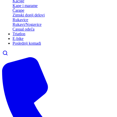
Kacige
Kape i marame
Čarape
Zimski donji delovi
Rukavice
Rukavi/Nogavice
Casual odeća
Triatlon
E-bike
Poslednji komadi