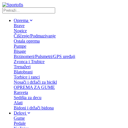
Oprema
Brave
Nogice
Čišćenje/Podmazivanje
Ostala oprema
Pumpe
Bisage
Brzinomeri/Pulsmetri/GPS uređaji
Zvonca i Trubice
Trenažeri
Blatobrani
Torbice i ranci
Nosači i držači za bicikl
OPREMA ZA GUME
Rasveta
Sedišta za decu
Alati
Bidoni i držači bidona
Delovi
Gume
Pedale