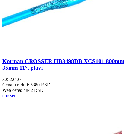
Korman CROSSER HB3498DB XCS101 800mm
35mm 11°, plavi
32522427
Cena u radnji: 5380 RSD
Web cena: 4842 RSD
crosser