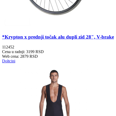
*Krypton x prednji točak alu dupli zid 28", V-brake
112452
Cena u radnji: 3199 RSD
Web cena: 2879 RSD
Doltcini