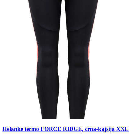
Helanke termo FORCE RIDGE, crna-kajsija XXL