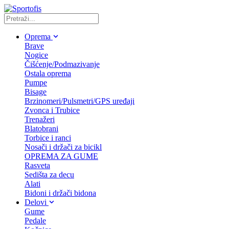
Oprema
Brave
Nogice
Čišćenje/Podmazivanje
Ostala oprema
Pumpe
Bisage
Brzinomeri/Pulsmetri/GPS uređaji
Zvonca i Trubice
Trenažeri
Blatobrani
Torbice i ranci
Nosači i držači za bicikl
OPREMA ZA GUME
Rasveta
Sedišta za decu
Alati
Bidoni i držači bidona
Delovi
Gume
Pedale