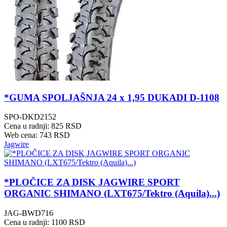
*GUMA SPOLJAŠNJA 24 x 1,95 DUKADI D-1108
SPO-DKD2152
Cena u radnji: 825 RSD
Web cena: 743 RSD
Jagwire
*PLOČICE ZA DISK JAGWIRE SPORT
ORGANIC SHIMANO (LXT675/Tektro (Aquila)...)
JAG-BWD716
Cena u radnji: 1100 RSD