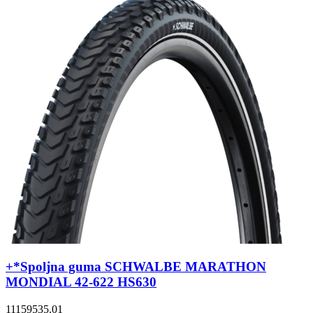
+*Spoljna guma SCHWALBE MARATHON
MONDIAL 42-622 HS630
11159535.01