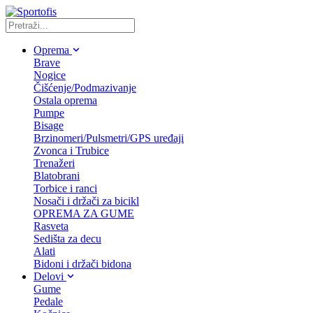
Oprema
Brave
Nogice
Čišćenje/Podmazivanje
Ostala oprema
Pumpe
Bisage
Brzinomeri/Pulsmetri/GPS uređaji
Zvonca i Trubice
Trenažeri
Blatobrani
Torbice i ranci
Nosači i držači za bicikl
OPREMA ZA GUME
Rasveta
Sedišta za decu
Alati
Bidoni i držači bidona
Delovi
Gume
Pedale