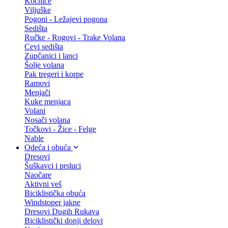
Kočnice
Viljuške
Pogoni - Ležajevi pogona
Sedišta
Ručke - Rogovi - Trake Volana
Cevi sedišta
Zupčanici i lanci
Šolje volana
Pak tregeri i korpe
Ramovi
Menjači
Kuke menjaca
Volani
Nosači volana
Točkovi - Žice - Felge
Nable
Odeća i obuća
Dresovi
Šuškavci i prsluci
Naočare
Aktivni veš
Biciklistička obuća
Windstoper jakne
Dresovi Dugih Rukava
Biciklistički donji delovi