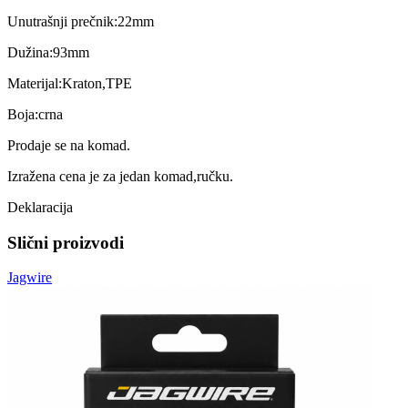
Unutrašnji prečnik:22mm
Dužina:93mm
Materijal:Kraton,TPE
Boja:crna
Prodaje se na komad.
Izražena cena je za jedan komad,ručku.
Deklaracija
Slični proizvodi
Jagwire