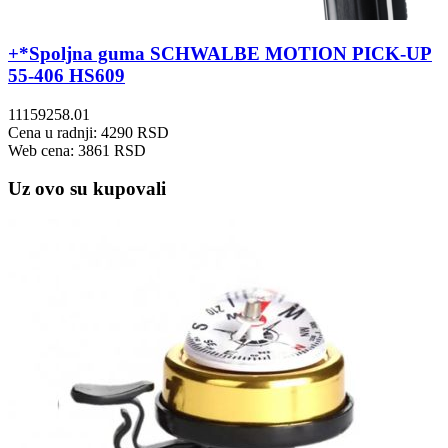
+*Spoljna guma SCHWALBE MOTION PICK-UP
55-406 HS609
11159258.01
Cena u radnji: 4290 RSD
Web cena: 3861 RSD
Uz ovo su kupovali