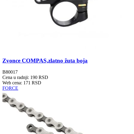
Zvonce COMPAS,zlatno žuta boja
B80017
Cena u radnji: 190 RSD
Web cena: 171 RSD
FORCE