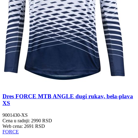
Dres FORCE MTB ANGLE dugi rukav, bela-plava
XS
9001430-XS
Cena u radnji: 2990 RSD
Web cena: 2691 RSD
FORCE