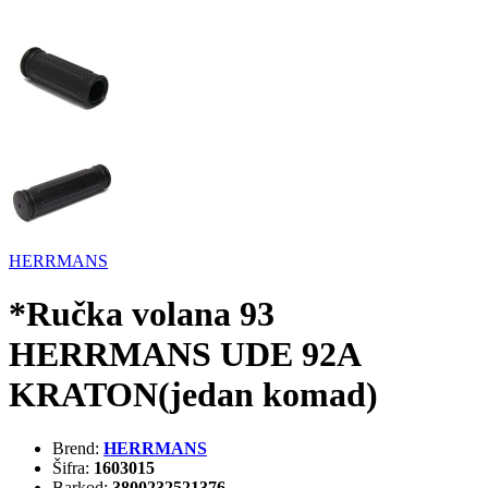
HERRMANS
*Ručka volana 93
HERRMANS UDE 92A
KRATON(jedan komad)
Brend:
HERRMANS
Šifra:
1603015
Barkod:
3800232521376