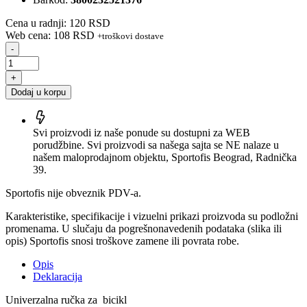
Cena u radnji: 120 RSD
Web cena: 108 RSD
+troškovi dostave
-
+
Dodaj u korpu
Svi proizvodi iz naše ponude su dostupni za WEB
porudžbine. Svi proizvodi sa našega sajta se NE nalaze u
našem maloprodajnom objektu, Sportofis Beograd, Radnička
39.
Sportofis nije obveznik PDV-a.
Karakteristike, specifikacije i vizuelni prikazi proizvoda su podložni
promenama. U slučaju da pogrešnonavedenih podataka (slika ili
opis) Sportofis snosi troškove zamene ili povrata robe.
Opis
Deklaracija
Univerzalna ručka za bicikl