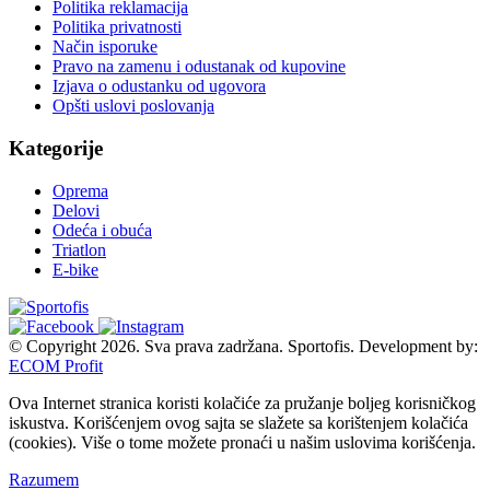
Politika reklamacija
Politika privatnosti
Način isporuke
Pravo na zamenu i odustanak od kupovine
Izjava o odustanku od ugovora
Opšti uslovi poslovanja
Kategorije
Oprema
Delovi
Odeća i obuća
Triatlon
E-bike
© Copyright 2026. Sva prava zadržana. Sportofis. Development by:
ECOM Profit
Ova Internet stranica koristi kolačiće za pružanje boljeg korisničkog
iskustva. Korišćenjem ovog sajta se slažete sa korištenjem kolačića
(cookies). Više o tome možete pronaći u našim uslovima korišćenja.
Razumem