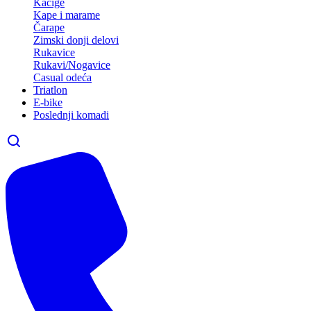
Kacige
Kape i marame
Čarape
Zimski donji delovi
Rukavice
Rukavi/Nogavice
Casual odeća
Triatlon
E-bike
Poslednji komadi