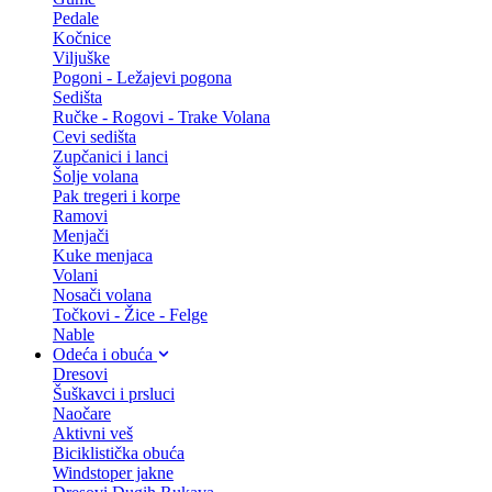
Pedale
Kočnice
Viljuške
Pogoni - Ležajevi pogona
Sedišta
Ručke - Rogovi - Trake Volana
Cevi sedišta
Zupčanici i lanci
Šolje volana
Pak tregeri i korpe
Ramovi
Menjači
Kuke menjaca
Volani
Nosači volana
Točkovi - Žice - Felge
Nable
Odeća i obuća
Dresovi
Šuškavci i prsluci
Naočare
Aktivni veš
Biciklistička obuća
Windstoper jakne