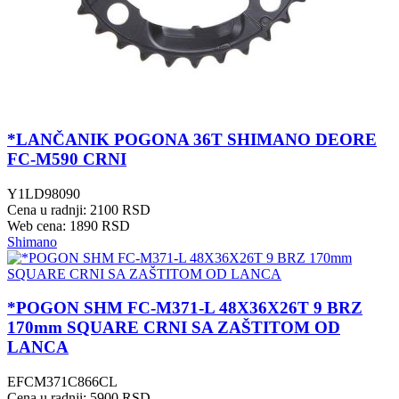
*LANČANIK POGONA 36T SHIMANO DEORE
FC-M590 CRNI
Y1LD98090
Cena u radnji: 2100 RSD
Web cena: 1890 RSD
Shimano
*POGON SHM FC-M371-L 48X36X26T 9 BRZ
170mm SQUARE CRNI SA ZAŠTITOM OD
LANCA
EFCM371C866CL
Cena u radnji: 5900 RSD