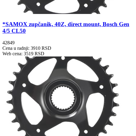
*SAMOX zupčanik, 40Z, direct mount, Bosch Gen
4/5 CL50
42849
Cena u radnji: 3910 RSD
Web cena: 3519 RSD