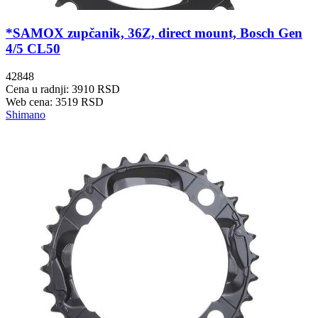
*SAMOX zupčanik, 36Z, direct mount, Bosch Gen
4/5 CL50
42848
Cena u radnji: 3910 RSD
Web cena: 3519 RSD
Shimano