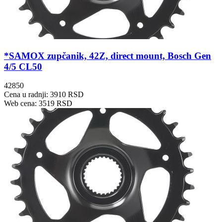
*SAMOX zupčanik, 42Z, direct mount, Bosch Gen
4/5 CL50
42850
Cena u radnji: 3910 RSD
Web cena: 3519 RSD