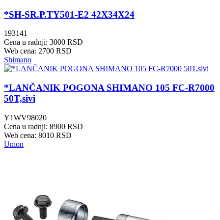
*SH-SR.P.TY501-E2 42X34X24
193141
Cena u radnji: 3000 RSD
Web cena: 2700 RSD
Shimano
*LANČANIK POGONA SHIMANO 105 FC-R7000
50T,sivi
Y1WV98020
Cena u radnji: 8900 RSD
Web cena: 8010 RSD
Union