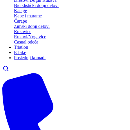
Dresovi Dugih Rukava
Biciklistički donji delovi
Kacige
Kape i marame
Čarape
Zimski donji delovi
Rukavice
Rukavi/Nogavice
Casual odeća
Triatlon
E-bike
Poslednji komadi