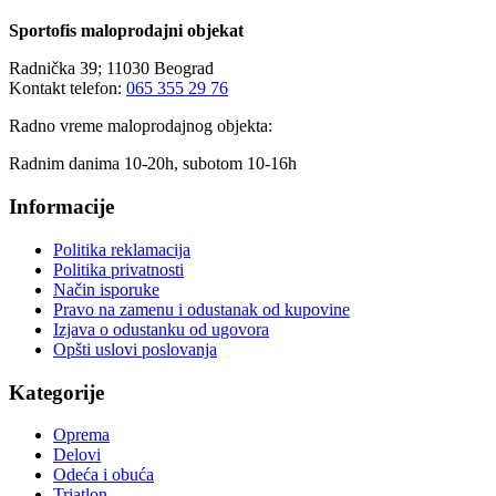
Sportofis maloprodajni objekat
Radnička 39; 11030 Beograd
Kontakt telefon:
065 355 29 76
Radno vreme maloprodajnog objekta:
Radnim danima 10-20h, subotom 10-16h
Informacije
Politika reklamacija
Politika privatnosti
Način isporuke
Pravo na zamenu i odustanak od kupovine
Izjava o odustanku od ugovora
Opšti uslovi poslovanja
Kategorije
Oprema
Delovi
Odeća i obuća
Triatlon