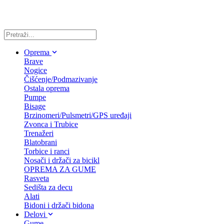
Oprema
Brave
Nogice
Čišćenje/Podmazivanje
Ostala oprema
Pumpe
Bisage
Brzinomeri/Pulsmetri/GPS uređaji
Zvonca i Trubice
Trenažeri
Blatobrani
Torbice i ranci
Nosači i držači za bicikl
OPREMA ZA GUME
Rasveta
Sedišta za decu
Alati
Bidoni i držači bidona
Delovi
Gume