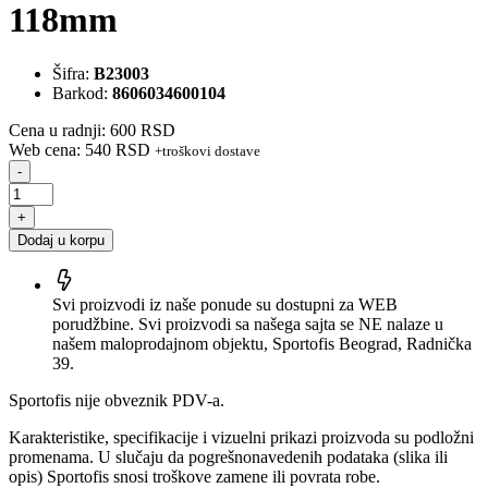
118mm
Šifra:
B23003
Barkod:
8606034600104
Cena u radnji: 600 RSD
Web cena: 540 RSD
+troškovi dostave
-
+
Dodaj u korpu
Svi proizvodi iz naše ponude su dostupni za WEB
porudžbine. Svi proizvodi sa našega sajta se NE nalaze u
našem maloprodajnom objektu, Sportofis Beograd, Radnička
39.
Sportofis nije obveznik PDV-a.
Karakteristike, specifikacije i vizuelni prikazi proizvoda su podložni
promenama. U slučaju da pogrešnonavedenih podataka (slika ili
opis) Sportofis snosi troškove zamene ili povrata robe.