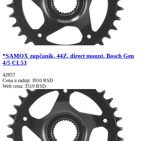
*SAMOX zupčanik, 44Z, direct mount, Bosch Gen
4/5 CL53
42857
Cena u radnji: 3910 RSD
Web cena: 3519 RSD