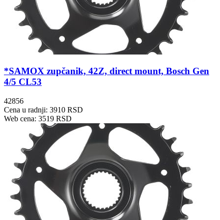
*SAMOX zupčanik, 42Z, direct mount, Bosch Gen
4/5 CL53
42856
Cena u radnji: 3910 RSD
Web cena: 3519 RSD