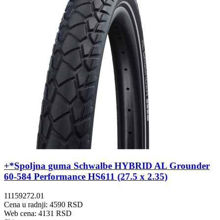
+*Spoljna guma Schwalbe HYBRID AL Grounder
60-584 Performance HS611 (27.5 x 2.35)
11159272.01
Cena u radnji: 4590 RSD
Web cena: 4131 RSD