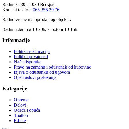
Radnička 39; 11030 Beograd
Kontakt telefon:
065 355 29 76
Radno vreme maloprodajnog objekta:
Radnim danima 10-20h, subotom 10-16h
Informacije
Politika reklamacija
Politika privatnosti
Način isporuke
Pravo na zamenu i odustanak od kupovine
Izjava o odustanku od ugovora
Opšti uslovi poslovanja
Kategorije
Oprema
Delovi
Odeća i obuća
Triatlon
E-bike