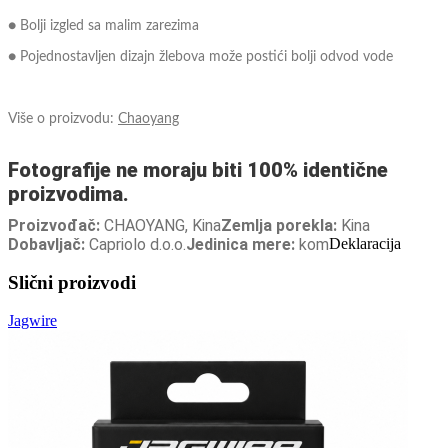
● Bolji izgled sa malim zarezima
● Pojednostavljen dizajn žlebova može postići bolji odvod vode
Više o proizvodu:
Chaoyang
Fotografije ne moraju biti 100% identične
proizvodima.
Proizvođač:
CHAOYANG, Kina
Zemlja porekla:
Kina
Dobavljač:
Capriolo d.o.o.
Jedinica mere:
kom
Deklaracija
Slični proizvodi
Jagwire