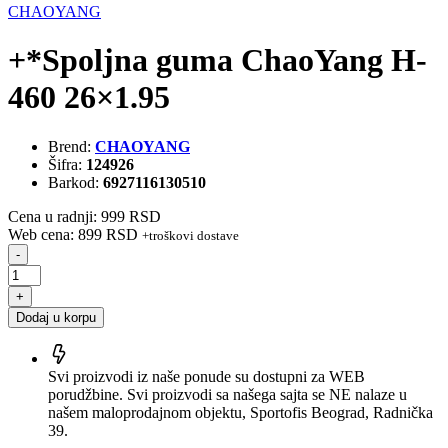
CHAOYANG
+*Spoljna guma ChaoYang H-
460 26×1.95
Brend:
CHAOYANG
Šifra:
124926
Barkod:
6927116130510
Cena u radnji: 999 RSD
Web cena: 899 RSD
+troškovi dostave
-
+
Dodaj u korpu
Svi proizvodi iz naše ponude su dostupni za WEB
porudžbine. Svi proizvodi sa našega sajta se NE nalaze u
našem maloprodajnom objektu, Sportofis Beograd, Radnička
39.