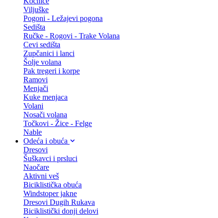
Kočnice
Viljuške
Pogoni - Ležajevi pogona
Sedišta
Ručke - Rogovi - Trake Volana
Cevi sedišta
Zupčanici i lanci
Šolje volana
Pak tregeri i korpe
Ramovi
Menjači
Kuke menjaca
Volani
Nosači volana
Točkovi - Žice - Felge
Nable
Odeća i obuća
Dresovi
Šuškavci i prsluci
Naočare
Aktivni veš
Biciklistička obuća
Windstoper jakne
Dresovi Dugih Rukava
Biciklistički donji delovi