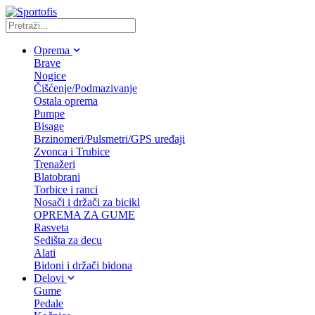
Oprema
Brave
Nogice
Čišćenje/Podmazivanje
Ostala oprema
Pumpe
Bisage
Brzinomeri/Pulsmetri/GPS uređaji
Zvonca i Trubice
Trenažeri
Blatobrani
Torbice i ranci
Nosači i držači za bicikl
OPREMA ZA GUME
Rasveta
Sedišta za decu
Alati
Bidoni i držači bidona
Delovi
Gume
Pedale