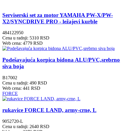
Serviserski set za motor YAMAHA PW-X/PW-
X2/SYNCDRIVE PRO - ležajevi kurble
484122950
Cena u radnji: 5310 RSD
Web cena: 4779 RSD
Podešavajuća korpica bidona ALU/PVC,srebrno
siva boja
B17002
Cena u radnji: 490 RSD
Web cena: 441 RSD
FORCE
rukavice FORCE LAND, army-crne, L
9052720-L
Cena u radnji: 2640 RSD