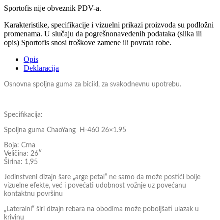
Sportofis nije obveznik PDV-a.
Karakteristike, specifikacije i vizuelni prikazi proizvoda su podložni
promenama. U slučaju da pogrešnonavedenih podataka (slika ili
opis) Sportofis snosi troškove zamene ili povrata robe.
Opis
Deklaracija
Osnovna spoljna guma za bicikl, za svakodnevnu upotrebu.
Specifikacija:
Spoljna guma ChaoYang H-460 26×1.95
Boja: Crna
Veličina: 26″
Širina: 1,95
Jedinstveni dizajn šare „arge petal” ne samo da može postići bolje
vizuelne efekte, već i povećati udobnost vožnje uz povećanu
kontaktnu površinu
„Lateralni“ širi dizajn rebara na obodima može poboljšati ulazak u
krivinu