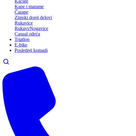
Kacige
Kape i marame
Čarape
Zimski donji delovi
Rukavice
Rukavi/Nogavice
Casual odeća
Triatlon
E-bike
Poslednji komadi