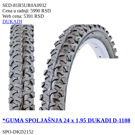
SED-81B5UR0A0932
Cena u radnji: 5990 RSD
Web cena: 5391 RSD
DUKADI
*GUMA SPOLJAŠNJA 24 x 1,95 DUKADI D-1108
SPO-DKD2152