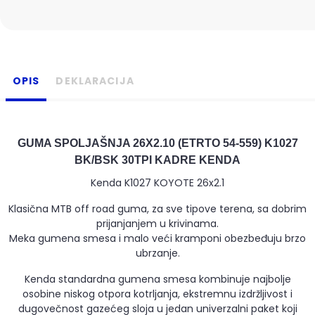
OPIS
DEKLARACIJA
GUMA SPOLJAŠNJA 26X2.10 (ETRTO 54-559) K1027
BK/BSK 30TPI KADRE KENDA
Kenda K1027 KOYOTE 26x2.1
Klasična MTB off road guma, za sve tipove terena, sa dobrim
prijanjanjem u krivinama.
Meka gumena smesa i malo veći kramponi obezbeđuju brzo
ubrzanje.
Kenda standardna gumena smesa kombinuje najbolje
osobine niskog otpora kotrljanja, ekstremnu izdržljivost i
dugovečnost gazećeg sloja u jedan univerzalni paket koji