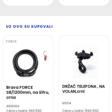
UZ OVO SU KUPOVALI
FORCE
DRŽAČ TELEFONA , NA
Brava FORCE
VOLAN,crni
S8/1200mm, na šifru,
crna
N11014
4916064
Cena u radnji: 560 RSD
Cena u radnji: 1590 RSD