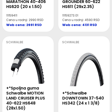
MARATHON 40-406
GROUNDER 60-622
HS620 (20 x 1.50)
HS611 (29x2.35)
11159411
11159273.01
Cena u radnji: 2990 RSD
Cena u radnji: 4590 RSD
Web cena: 2691 RSD
Web cena: 4131 RSD
SCHWALBE
SCHWALBE
+*Spoljna guma
+*Schwalbe
Schwalbe MOTION
DOWNTOWN 37-540
LAND CRUISER PLUS
HS342 (24 x 1 3/8)
40-622 HS648
(28x1.50)