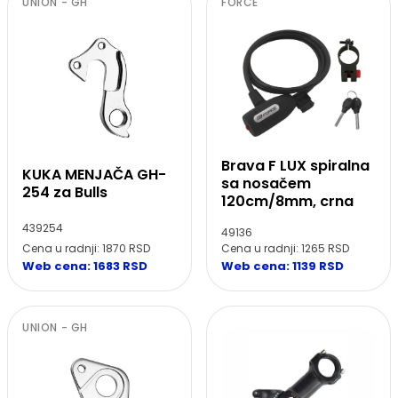
UNION - GH
FORCE
Brava F LUX spiralna
KUKA MENJAČA GH-
sa nosačem
254 za Bulls
120cm/8mm, crna
439254
49136
Cena u radnji: 1870 RSD
Cena u radnji: 1265 RSD
Web cena: 1683 RSD
Web cena: 1139 RSD
UNION - GH