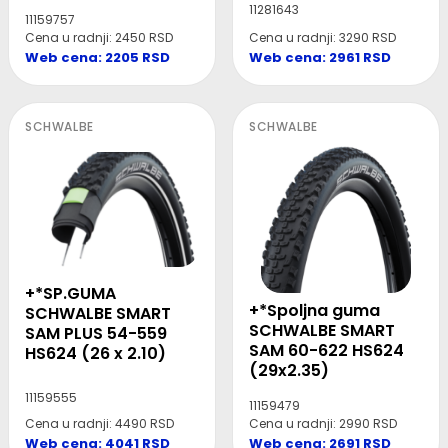
11281643
11159757
Cena u radnji: 3290 RSD
Cena u radnji: 2450 RSD
Web cena: 2961 RSD
Web cena: 2205 RSD
SCHWALBE
SCHWALBE
+*SP.GUMA
+*Spoljna guma
SCHWALBE SMART
SCHWALBE SMART
SAM PLUS 54-559
SAM 60-622 HS624
HS624 (26 x 2.10)
(29x2.35)
11159555
11159479
Cena u radnji: 4490 RSD
Cena u radnji: 2990 RSD
Web cena: 4041 RSD
Web cena: 2691 RSD