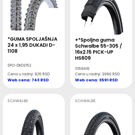
*GUMA SPOLJAŠNJA
+*Spoljna guma
24 x 1,95 DUKADI D-
Schwalbe 55-305 /
1108
16x2.15 PICK-UP
HS609
SPO-DKD2152
11159416
Cena u radnji: 825 RSD
Cena u radnji: 3990 RSD
Web cena: 743 RSD
Web cena: 3591 RSD
SCHWALBE
SCHWALBE