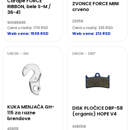
Čarape FORCE
ZVONCE FORCE MINI
RIBBON, bele S-M /
crveno
36-41
23059
90085695
Cena u radnji: 1710 RSD
Cena u radnji: 235 RSD
Web cena: 1539 RSD
Web cena: 212 RSD
UNION - GH
UNION - DBP
KUKA MENJAČA GH-
DISK PLOČICE DBP-58
115 za razne
(organic) HOPE V4
brendove
438058
439115