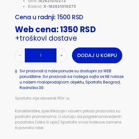
Šifra:
162621010273
Barkod:
X-162621010273
Cena u radnji: 1500 RSD
Web cena: 1350 RSD
+troškovi dostave
DODAJ U KORPU
-
+
Svi proizvodi iz naše ponude su dostupni za WEB
porudžbine. Svi proizvodi sa našega sajta se NE nalaze
u našem maloprodajnom objektu, Sportofis Beograd,
Radnička 39.
Sportofis nije obveznik PDV-a.
Karakteristike, specifikacije i vizuelni prikazi proizvoda su
podložni promenama. U slučaju da pogrešnonavedenih
podataka (slika ili opis) Sportofis snosi troškove zamene
ili povrata robe.