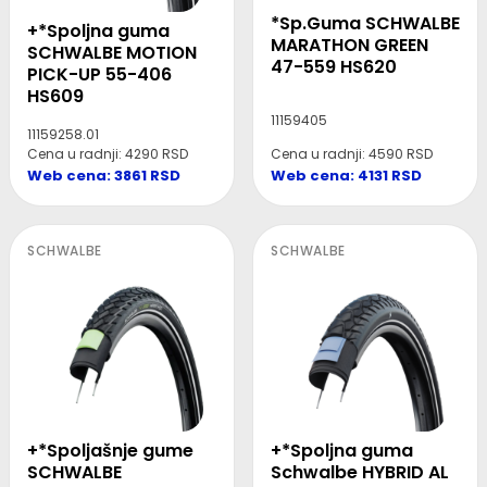
*Sp.Guma SCHWALBE
+*Spoljna guma
MARATHON GREEN
SCHWALBE MOTION
47-559 HS620
PICK-UP 55-406
HS609
11159405
11159258.01
Cena u radnji: 4590 RSD
Cena u radnji: 4290 RSD
Web cena: 4131 RSD
Web cena: 3861 RSD
SCHWALBE
SCHWALBE
+*Spoljašnje gume
+*Spoljna guma
SCHWALBE
Schwalbe HYBRID AL