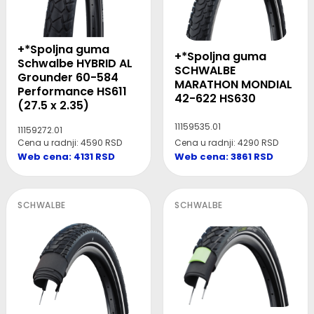
+*Spoljna guma
+*Spoljna guma
Schwalbe HYBRID AL
SCHWALBE
Grounder 60-584
MARATHON MONDIAL
Performance HS611
42-622 HS630
(27.5 x 2.35)
11159535.01
11159272.01
Cena u radnji: 4590 RSD
Cena u radnji: 4290 RSD
Web cena: 4131 RSD
Web cena: 3861 RSD
SCHWALBE
SCHWALBE