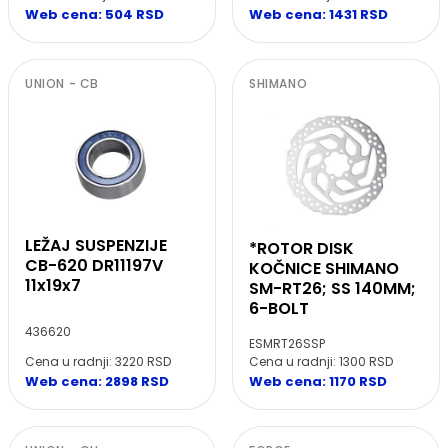
Web cena: 504 RSD
Web cena: 1431 RSD
UNION - CB
SHIMANO
LEŽAJ SUSPENZIJE
*ROTOR DISK
CB-620 DR11197V
KOČNICE SHIMANO
11x19x7
SM-RT26; SS 140MM;
6-BOLT
436620
ESMRT26SSP
Cena u radnji: 3220 RSD
Cena u radnji: 1300 RSD
Web cena: 2898 RSD
Web cena: 1170 RSD