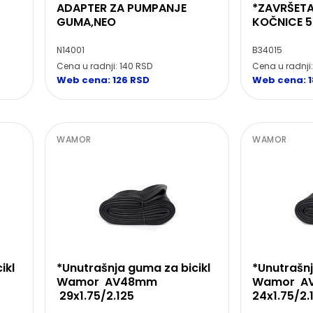
ADAPTER ZA PUMPANJE
*ZAVRŠETA
GUMA,NEO
KOČNICE 
N14001
B34015
Cena u radnji: 140 RSD
Cena u radnji
Web cena: 126 RSD
Web cena: 1
WAMOR
WAMOR
ikl
*Unutrašnja guma za bicikl
*Unutrašnj
Wamor AV48mm
Wamor A
29x1.75/2.125
24x1.75/2