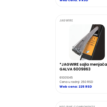
Web cena: 9 RSD
JAGWIRE
*JAGWIRE sajla menjača
GALVA 6009863
61001045
Cena u radnji: 250 RSD
Web cena: 225 RSD
NEO BIKE COMPONENTS