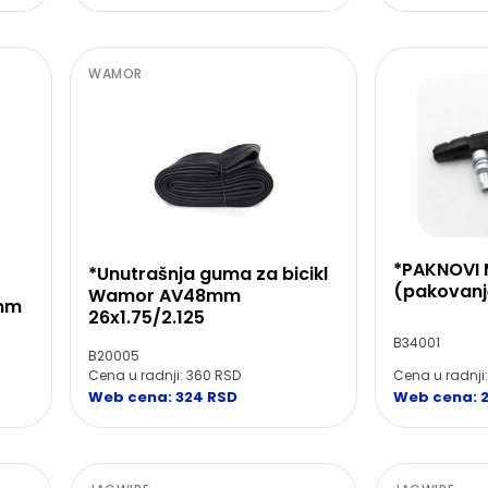
WAMOR
*PAKNOVI 
*Unutrašnja guma za bicikl
(pakovanje
Wamor AV48mm
 mm
26x1.75/2.125
B34001
B20005
Cena u radnji: 360 RSD
Cena u radnji
Web cena: 324 RSD
Web cena: 