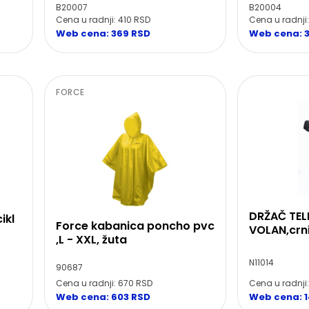
B20007
B20004
Cena u radnji: 410 RSD
Cena u radnji
Web cena: 369 RSD
Web cena: 
FORCE
DRŽAČ TEL
ikl
Force kabanica poncho pvc
VOLAN,crn
,L - XXL, žuta
N11014
90687
Cena u radnji
Cena u radnji: 670 RSD
Web cena: 1
Web cena: 603 RSD