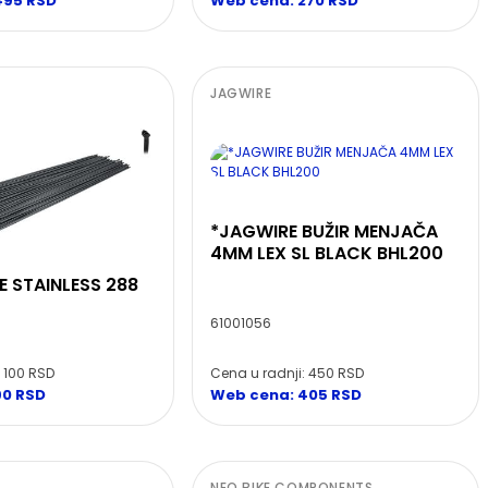
495 RSD
Web cena: 270 RSD
JAGWIRE
*JAGWIRE BUŽIR MENJAČA
4MM LEX SL BLACK BHL200
E STAINLESS 288
61001056
: 100 RSD
Cena u radnji: 450 RSD
90 RSD
Web cena: 405 RSD
NEO BIKE COMPONENTS