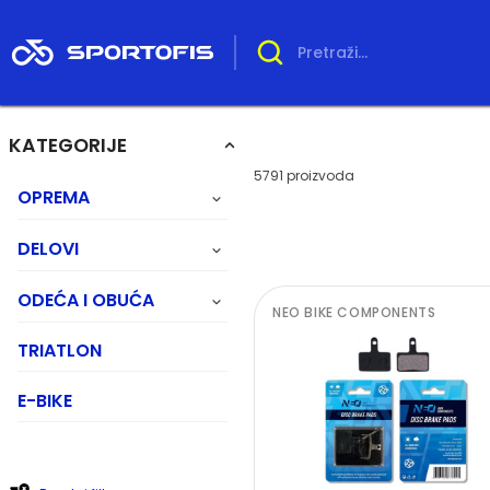
KATEGORIJE
5791 proizvoda
OPREMA
DELOVI
ODEĆA I OBUĆA
NEO BIKE COMPONENTS
TRIATLON
E-BIKE