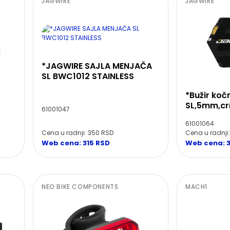
JAGWIRE
JAGWIRE
*JAGWIRE SAJLA MENJAČA
SL BWC1012 STAINLESS
*Bužir ko
SL,5mm,cr
61001047
61001064
Cena u radnji: 350 RSD
Cena u radnji
Web cena: 315 RSD
Web cena: 
NEO BIKE COMPONENTS
MACH1