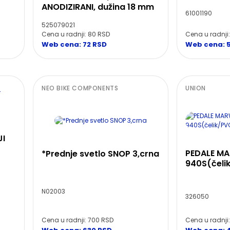
ANODIZIRANI, dužina 18 mm
61001190
525079021
Cena u radnji: 80 RSD
Cena u radnji
Web cena: 72 RSD
Web cena: 
NEO BIKE COMPONENTS
UNION
JI
PEDALE MA
*Prednje svetlo SNOP 3,crna
940S(čeli
N02003
326050
Cena u radnji: 700 RSD
Cena u radnji