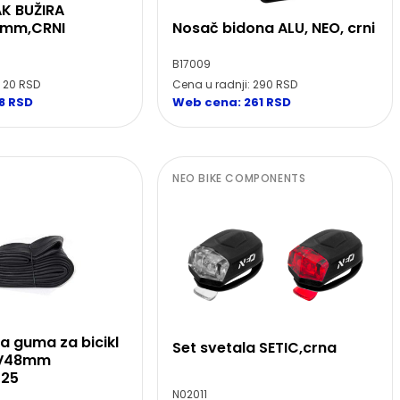
K BUŽIRA
5mm,CRNI
Nosač bidona ALU, NEO, crni
B17009
: 20 RSD
Cena u radnji: 290 RSD
8 RSD
Web cena: 261 RSD
NEO BIKE COMPONENTS
a guma za bicikl
Set svetala SETIC,crna
V48mm
.125
N02011