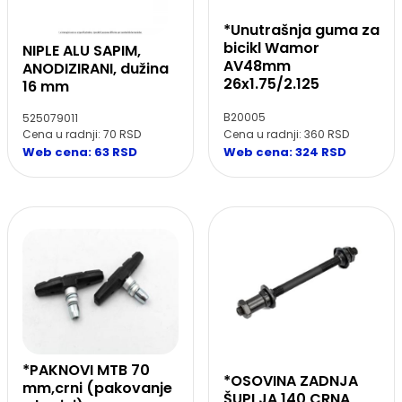
*Unutrašnja guma za
bicikl Wamor
NIPLE ALU SAPIM,
AV48mm
ANODIZIRANI, dužina
26x1.75/2.125
16 mm
B20005
525079011
Cena u radnji: 360 RSD
Cena u radnji: 70 RSD
Web cena: 324 RSD
Web cena: 63 RSD
*PAKNOVI MTB 70
*OSOVINA ZADNJA
mm,crni (pakovanje
ŠUPLJA 140,CRNA