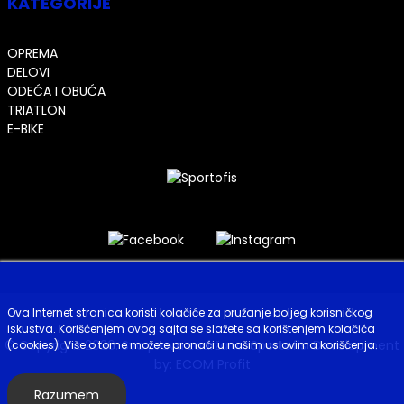
KATEGORIJE
OPREMA
DELOVI
ODEĆA I OBUĆA
TRIATLON
E-BIKE
Ova Internet stranica koristi kolačiće za pružanje boljeg korisničkog
iskustva. Korišćenjem ovog sajta se slažete sa korištenjem kolačića
© Copyright 2026. Sva prava zadržana. Sportofis. Development
(cookies). Više o tome možete pronaći u našim uslovima korišćenja.
by:
ECOM Profit
Razumem