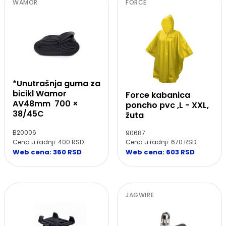
WAMOR
FORCE
*Unutrašnja guma za
bicikl Wamor
Force kabanica
AV48mm 700 ×
poncho pvc ,L - XXL,
38/45C
žuta
B20006
90687
Cena u radnji: 400 RSD
Cena u radnji: 670 RSD
Web cena: 360 RSD
Web cena: 603 RSD
JAGWIRE