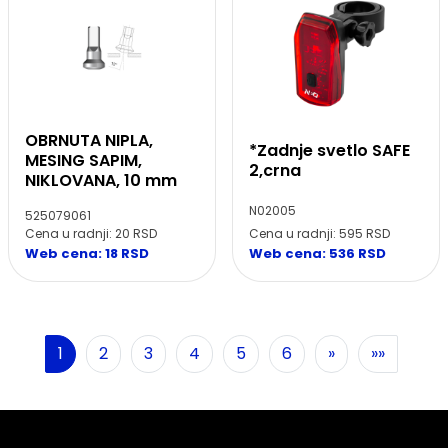
OBRNUTA NIPLA,
*Zadnje svetlo SAFE
MESING SAPIM,
2,crna
NIKLOVANA, 10 mm
N02005
525079061
Cena u radnji: 595 RSD
Cena u radnji: 20 RSD
Web cena: 536 RSD
Web cena: 18 RSD
Sledeća
1
2
3
4
5
6
»
»»