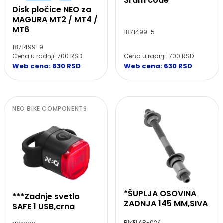
Sram code
Disk pločice NEO za
MAGURA MT2 / MT4 /
MT6
1871499-5
1871499-9
Cena u radnji: 700 RSD
Cena u radnji: 700 RSD
Web cena: 630 RSD
Web cena: 630 RSD
NEO BIKE COMPONENTS
*ŠUPLJA OSOVINA
***Zadnje svetlo
ZADNJA 145 MM,SIVA
SAFE 1 USB,crna
BIKELAB-024