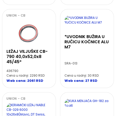
UNION - CB
*UVODNIK BUŽIRA U
RUČICU KOČNICE ALU
M7
LEŽAJ VILJUŠKE CB-
790 40,0x52,0x8
45/45°
SRA-013
436790
Cena u radnji: 30 RSD
Cena u radnji: 2290 RSD
Web cena: 27 RSD
Web cena: 2061 RSD
UNION - CB