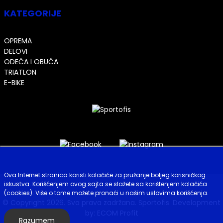
KATEGORIJE
OPREMA
DELOVI
ODEĆA I OBUĆA
TRIATLON
E-BIKE
Ova Internet stranica koristi kolačiće za pružanje boljeg korisničkog
iskustva. Korišćenjem ovog sajta se slažete sa korištenjem kolačića
(cookies). Više o tome možete pronaći u našim uslovima korišćenja.
© Copyright 2026. Sva prava zadržana. Sportofis. Development
by:
ECOM Profit
Razumem