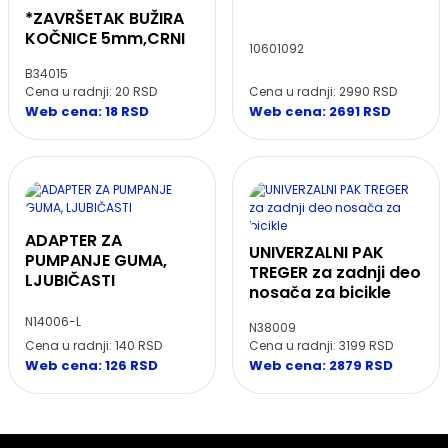
*ZAVRŠETAK BUŽIRA
KOČNICE 5mm,CRNI
10601092
B34015
Cena u radnji: 20 RSD
Cena u radnji: 2990 RSD
Web cena: 18 RSD
Web cena: 2691 RSD
ADAPTER ZA
UNIVERZALNI PAK
PUMPANJE GUMA,
TREGER za zadnji deo
LJUBIČASTI
nosača za bicikle
N14006-L
N38009
Cena u radnji: 140 RSD
Cena u radnji: 3199 RSD
Web cena: 126 RSD
Web cena: 2879 RSD