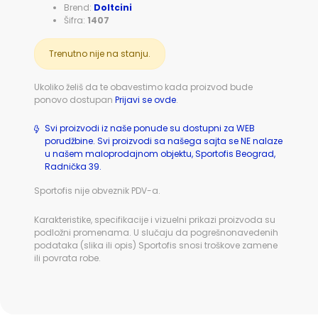
Brend:
Doltcini
Šifra:
1407
Trenutno nije na stanju.
Ukoliko želiš da te obavestimo kada proizvod bude
ponovo dostupan
Prijavi se ovde
.
Svi proizvodi iz naše ponude su dostupni za WEB
porudžbine. Svi proizvodi sa našega sajta se NE nalaze
u našem maloprodajnom objektu, Sportofis Beograd,
Radnička 39.
Sportofis nije obveznik PDV-a.
Karakteristike, specifikacije i vizuelni prikazi proizvoda su
podložni promenama. U slučaju da pogrešnonavedenih
podataka (slika ili opis) Sportofis snosi troškove zamene
ili povrata robe.