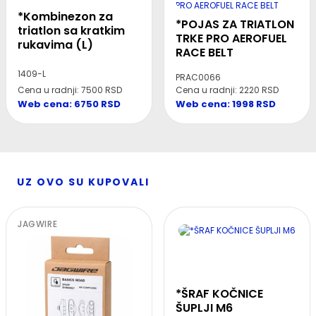
*Kombinezon za
*POJAS ZA TRIATLON
triatlon sa kratkim
TRKE PRO AEROFUEL
rukavima (L)
RACE BELT
1409-L
PRAC0066
Cena u radnji: 7500 RSD
Cena u radnji: 2220 RSD
Web cena: 6750 RSD
Web cena: 1998 RSD
UZ OVO SU KUPOVALI
JAGWIRE
*ŠRAF KOČNICE
ŠUPLJI M6