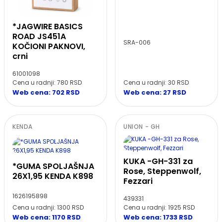
*JAGWIRE BASICS
ROAD JS451A
SRA-006
KOČIONI PAKNOVI,
crni
61001098
Cena u radnji: 30 RSD
Cena u radnji: 780 RSD
Web cena: 27 RSD
Web cena: 702 RSD
KENDA
UNION - GH
KUKA -GH-331 za
*GUMA SPOLJAŠNJA
Rose, Steppenwolf,
26X1,95 KENDA K898
Fezzari
1626195898
439331
Cena u radnji: 1300 RSD
Cena u radnji: 1925 RSD
Web cena: 1170 RSD
Web cena: 1733 RSD