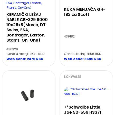
KUKA MENJAČA GH-
KERAMIČKI LEŽAJ
182 za Scott
NABLE CB-329 6000
10x26x8(Mavic, DT
Swiss, FSA,
Bontrager, Easton,
439182
Stan’s, On-One)
436329
Cena u radnji: 2640 RSD
Cena u radnji: 4105 RSD
Web cena: 2376 RSD
Web cena: 3695 RSD
SCHWALBE
+*Schwalbe Little
Joe 50-559 HS371