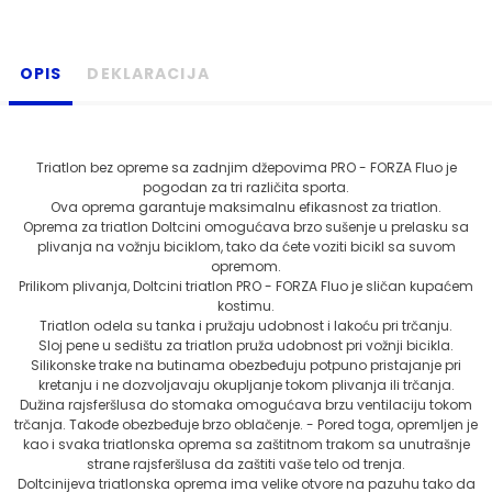
OPIS
DEKLARACIJA
Triatlon bez opreme sa zadnjim džepovima PRO - FORZA Fluo je
pogodan za tri različita sporta.
Ova oprema garantuje maksimalnu efikasnost za triatlon.
Oprema za triatlon Doltcini omogućava brzo sušenje u prelasku sa
plivanja na vožnju biciklom, tako da ćete voziti bicikl sa suvom
opremom.
Prilikom plivanja, Doltcini triatlon PRO - FORZA Fluo je sličan kupaćem
kostimu.
Triatlon odela su tanka i pružaju udobnost i lakoću pri trčanju.
Sloj pene u sedištu za triatlon pruža udobnost pri vožnji bicikla.
Silikonske trake na butinama obezbeđuju potpuno pristajanje pri
kretanju i ne dozvoljavaju okupljanje tokom plivanja ili trčanja.
Dužina rajsferšlusa do stomaka omogućava brzu ventilaciju tokom
trčanja. Takođe obezbeđuje brzo oblačenje. - Pored toga, opremljen je
kao i svaka triatlonska oprema sa zaštitnom trakom sa unutrašnje
strane rajsferšlusa da zaštiti vaše telo od trenja.
Doltcinijeva triatlonska oprema ima velike otvore na pazuhu tako da