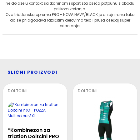
ne dolaze u kontakt sa tkaninom i sportista oseća potpunu slobodu
prilikom kretanja.
Ova triatlonska oprema PRO - NOVA NAVY/BLACK je dizajnirana tako
da se prilagođava različitim delovima tela i pruža osećaj super
prianjanja.
SLIČNI PROIZVODI
DOLTCINI
DOLTCINI
*Kombinezon za
triatlon Doltcini PRO