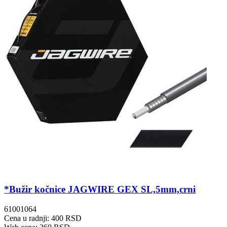
*Bužir kočnice JAGWIRE GEX SL,5mm,crni
61001064
Cena u radnji: 400 RSD