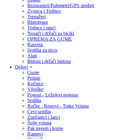
Brzinomeri/Pulsmetri/GPS uređaji
Zvonca i Trubice
Trenažeri
Blatobrani
Torbice i ranci
Nosači i držači za bicikl
OPREMA ZA GUME
Rasveta
Sedišta za decu
Alati
Bidoni i držači bidona
Delovi
Gume
Pedale
Kočnice
Viljuške
Pogoni - Ležajevi pogona
Sedišta
Ručke - Rogovi - Trake Volana
Cevi sedišta
Zupčanici i lanci
Šolje volana
Pak tregeri i korpe
Ramovi