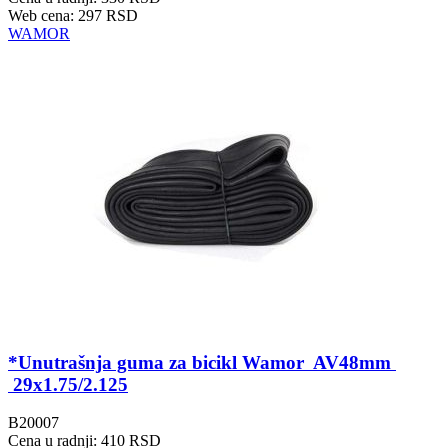
Web cena: 297 RSD
WAMOR
*Unutrašnja guma za bicikl Wamor AV48mm
29x1.75/2.125
B20007
Cena u radnji: 410 RSD