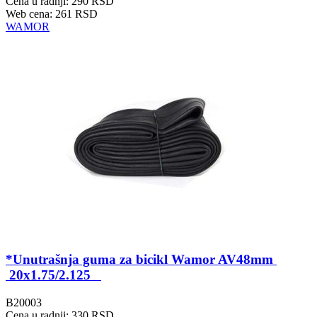
Cena u radnji: 290 RSD
Web cena: 261 RSD
WAMOR
*Unutrašnja guma za bicikl Wamor AV48mm
20x1.75/2.125
B20003
Cena u radnji: 330 RSD