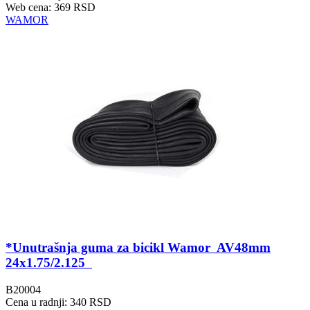
Web cena: 369 RSD
WAMOR
*Unutrašnja guma za bicikl Wamor AV48mm
24x1.75/2.125
B20004
Cena u radnji: 340 RSD