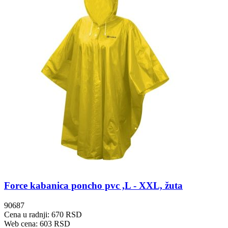
Force kabanica poncho pvc ,L - XXL, žuta
90687
Cena u radnji: 670 RSD
Web cena: 603 RSD