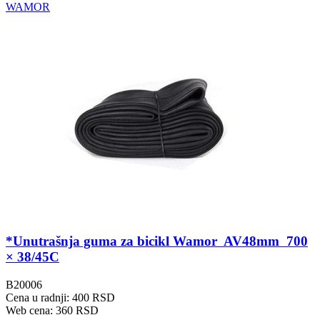
WAMOR
*Unutrašnja guma za bicikl Wamor AV48mm 700
× 38/45C
B20006
Cena u radnji: 400 RSD
Web cena: 360 RSD