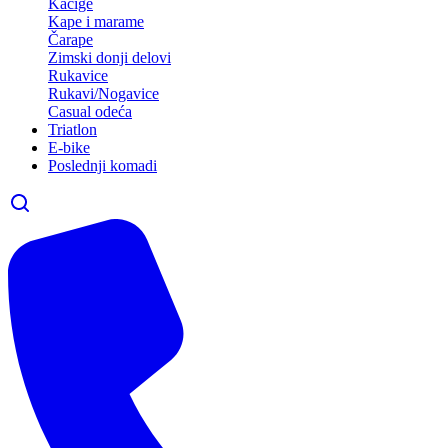
Kacige
Kape i marame
Čarape
Zimski donji delovi
Rukavice
Rukavi/Nogavice
Casual odeća
Triatlon
E-bike
Poslednji komadi