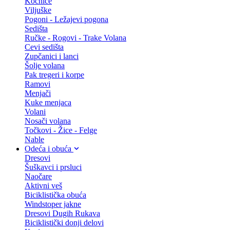
Kočnice
Viljuške
Pogoni - Ležajevi pogona
Sedišta
Ručke - Rogovi - Trake Volana
Cevi sedišta
Zupčanici i lanci
Šolje volana
Pak tregeri i korpe
Ramovi
Menjači
Kuke menjaca
Volani
Nosači volana
Točkovi - Žice - Felge
Nable
Odeća i obuća
Dresovi
Šuškavci i prsluci
Naočare
Aktivni veš
Biciklistička obuća
Windstoper jakne
Dresovi Dugih Rukava
Biciklistički donji delovi