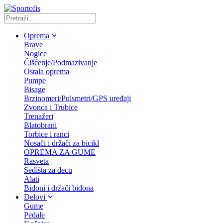
Oprema
Brave
Nogice
Čišćenje/Podmazivanje
Ostala oprema
Pumpe
Bisage
Brzinomeri/Pulsmetri/GPS uređaji
Zvonca i Trubice
Trenažeri
Blatobrani
Torbice i ranci
Nosači i držači za bicikl
OPREMA ZA GUME
Rasveta
Sedišta za decu
Alati
Bidoni i držači bidona
Delovi
Gume
Pedale