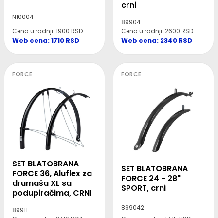
crni
N10004
89904
Cena u radnji: 1900 RSD
Cena u radnji: 2600 RSD
Web cena: 1710 RSD
Web cena: 2340 RSD
FORCE
FORCE
SET BLATOBRANA
SET BLATOBRANA
FORCE 36, Aluflex za
FORCE 24 - 28"
drumaša XL sa
SPORT, crni
podupiračima, CRNI
899042
89911