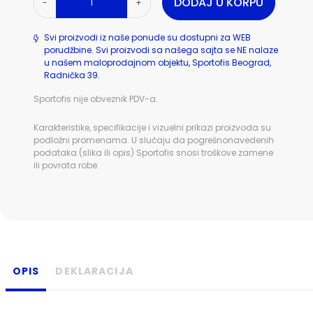
DODAJ U KORPU
-
+
Svi proizvodi iz naše ponude su dostupni za WEB
porudžbine. Svi proizvodi sa našega sajta se NE nalaze
u našem maloprodajnom objektu, Sportofis Beograd,
Radnička 39.
Sportofis nije obveznik PDV-a.
Karakteristike, specifikacije i vizuelni prikazi proizvoda su
podložni promenama. U slučaju da pogrešnonavedenih
podataka (slika ili opis) Sportofis snosi troškove zamene
ili povrata robe.
OPIS
DEKLARACIJA