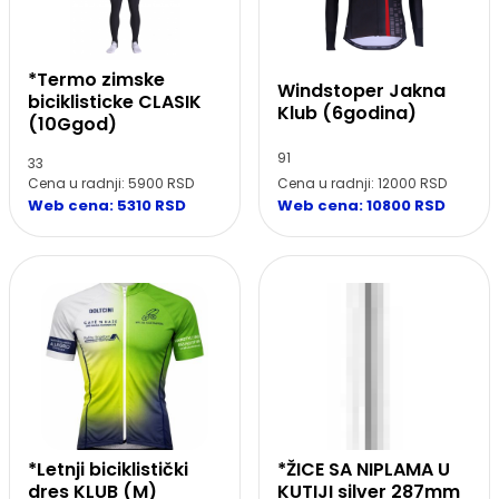
*Termo zimske
Windstoper Jakna
biciklisticke CLASIK
Klub (6godina)
(10Ggod)
91
33
Cena u radnji: 12000 RSD
Cena u radnji: 5900 RSD
Web cena: 10800 RSD
Web cena: 5310 RSD
*Letnji biciklistički
*ŽICE SA NIPLAMA U
dres KLUB (M)
KUTIJI silver 287mm