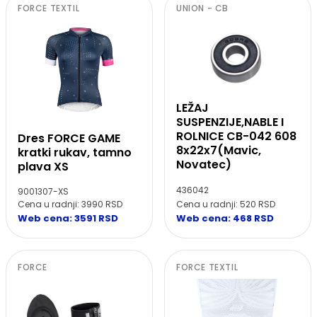
FORCE TEXTIL
UNION - CB
LEŽAJ
SUSPENZIJE,NABLE I
ROLNICE CB-042 608
Dres FORCE GAME
8x22x7(Mavic,
kratki rukav, tamno
Novatec)
plava XS
436042
9001307-XS
Cena u radnji: 520 RSD
Cena u radnji: 3990 RSD
Web cena: 468 RSD
Web cena: 3591 RSD
FORCE
FORCE TEXTIL