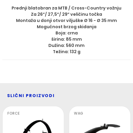
Prednji blatobran za MTB / Cross-Country vožnju
Za 26”/ 27,5”/ 29” veličinu točka
Montaža u donji otvor viljuške Ø 16 - Ø 35 mm
Mogućnost brzog skidanja
Boja: crna
širina: 85 mm
Dužina: 560 mm
Težina: 132 g
SLIČNI PROIZVODI
FORCE
WAG