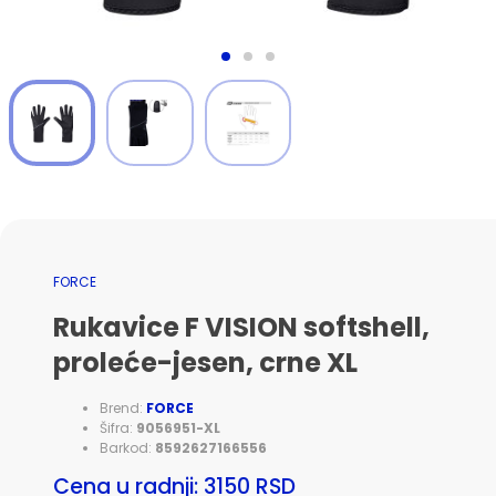
FORCE
Rukavice F VISION softshell,
proleće-jesen, crne XL
Brend:
FORCE
Šifra:
9056951-XL
Barkod:
8592627166556
Cena u radnji: 3150 RSD