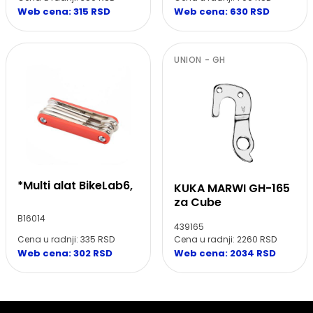
Web cena: 315 RSD
Web cena: 630 RSD
UNION - GH
*Multi alat BikeLab6,
KUKA MARWI GH-165
za Cube
B16014
439165
Cena u radnji: 335 RSD
Cena u radnji: 2260 RSD
Web cena: 302 RSD
Web cena: 2034 RSD