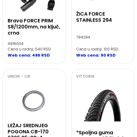
ŽICA FORCE
STAINLESS 294
Brava FORCE PRIM
S8/1200mm, na ključ,
crna
784294
4916004
Cena u radnji: 100 RSD
Cena u radnji: 540 RSD
Web cena: 90 RSD
Web cena: 486 RSD
UNION - CB
VITTORIA
LEŽAJ SREDNJEG
POGONA CB-170
*Spoljna guma