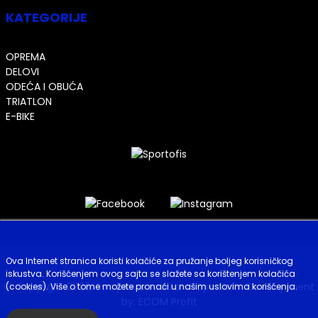
KATEGORIJE
OPREMA
DELOVI
ODEĆA I OBUĆA
TRIATLON
E-BIKE
Ova Internet stranica koristi kolačiće za pružanje boljeg korisničkog
iskustva. Korišćenjem ovog sajta se slažete sa korištenjem kolačića
© Copyright 2026. Sva prava zadržana. Sportofis. Development
(cookies). Više o tome možete pronaći u našim uslovima korišćenja.
by:
ECOM Profit