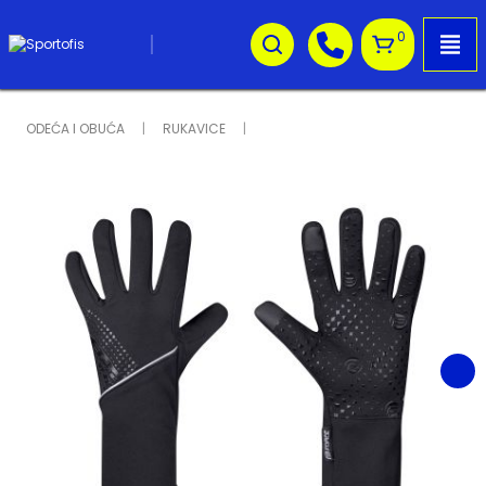
0
ODEĆA I OBUĆA
RUKAVICE