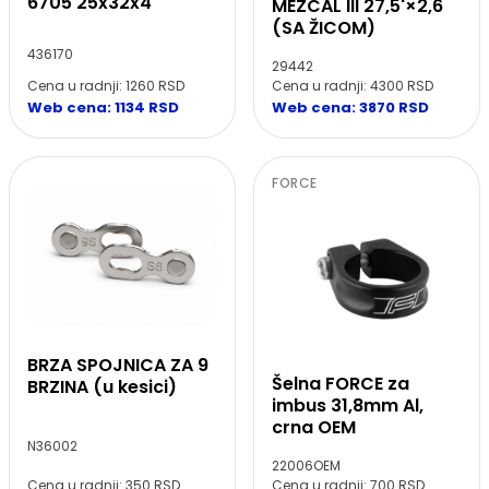
6705 25x32x4
MEZCAL III 27,5'×2,6
(SA ŽICOM)
436170
29442
Cena u radnji: 1260 RSD
Cena u radnji: 4300 RSD
Web cena: 1134 RSD
Web cena: 3870 RSD
FORCE
BRZA SPOJNICA ZA 9
Šelna FORCE za
BRZINA (u kesici)
imbus 31,8mm Al,
crna OEM
N36002
22006OEM
Cena u radnji: 350 RSD
Cena u radnji: 700 RSD