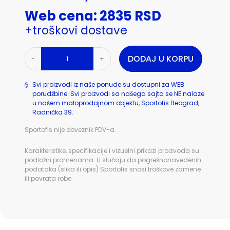
Web cena: 2835 RSD
+troškovi dostave
DODAJ U KORPU
-
+
Svi proizvodi iz naše ponude su dostupni za WEB
porudžbine. Svi proizvodi sa našega sajta se NE nalaze
u našem maloprodajnom objektu, Sportofis Beograd,
Radnička 39.
Sportofis nije obveznik PDV-a.
Karakteristike, specifikacije i vizuelni prikazi proizvoda su
podložni promenama. U slučaju da pogrešnonavedenih
podataka (slika ili opis) Sportofis snosi troškove zamene
ili povrata robe.