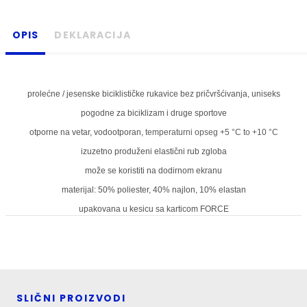
OPIS
DEKLARACIJA
prolećne / jesenske biciklističke rukavice bez pričvršćivanja, uniseks
pogodne za biciklizam i druge sportove
otporne na vetar, vodootporan,
temperaturni opseg +5 °C to +10 °C
izuzetno produženi elastični rub zgloba
može se koristiti na dodirnom ekranu
materijal: 50% poliester, 40% najlon, 10% elastan
upakovana u kesicu sa karticom FORCE
SLIČNI PROIZVODI